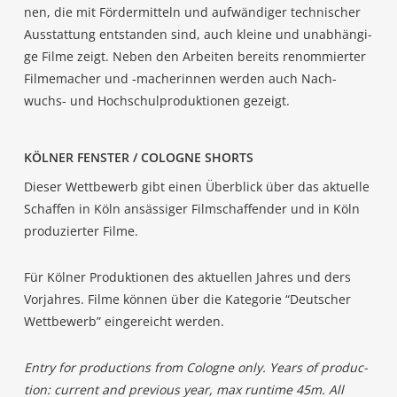
nen, die mit För­der­mit­teln und auf­wän­di­ger tech­ni­scher
Aus­stat­tung ent­stan­den sind, auch klei­ne und unab­hän­gi­
ge Fil­me zeigt. Neben den Arbei­ten bereits renom­mier­ter
Fil­me­ma­cher und ‑mache­rin­nen wer­den auch Nach­
wuchs- und Hoch­schul­pro­duk­tio­nen gezeigt.
KÖL­NER FENS­TER / COLO­GNE SHORTS
Die­ser Wett­be­werb gibt einen Über­blick über das aktu­el­le
Schaf­fen in Köln ansäs­si­ger Film­schaf­fen­der und in Köln
pro­du­zier­ter Filme.
Für Köl­ner Pro­duk­tio­nen des aktu­el­len Jah­res und ders
Vor­jah­res. Fil­me kön­nen über die Kate­go­rie “Deut­scher
Wett­be­werb” ein­ge­reicht werden.
Ent­ry for pro­duc­tions from Colo­gne only. Years of pro­duc­
tion: cur­rent and pre­vious year, max run­time 45m. All