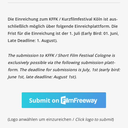
Die Ein­rei­chung zum KFFK / Kurz­film­fes­ti­val Köln ist aus­
schließ­lich mög­lich über fol­gen­de Ein­reich­platt­form. Die
Frist für die Ein­rei­chung ist der 1. Juli (Ear­ly Bird: 01. Juni,
Late Dead­line: 1. August).
The sub­mis­si­on to KFFK / Short Film Fes­ti­val Colo­gne is
exclu­si­ve­ly pos­si­ble via the fol­lo­wing sub­mis­si­on platt­
form. The dead­line for sub­mis­si­ons is July, 1st (ear­ly bird:
June 1st, late dead­line: August 1st).
(Logo anwäh­len um ein­zu­rei­chen /
Click logo to sub­mit
)