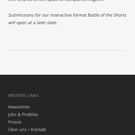
Sub­mis­si­ons for our inter­ac­ti­ve for­mat Batt­le of the Shorts
will open at a later date.
WEI­TE­RE LINKS
News­let­ter
Jobs & Praktika
Pres­se
Über uns / Kontakt