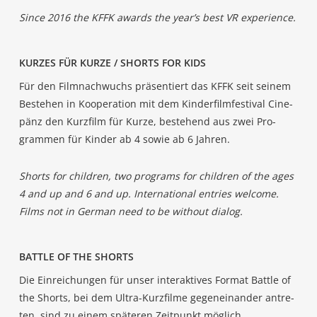
Sin­ce 2016 the KFFK awards the year’s best VR experience.
KUR­ZES FÜR KUR­ZE / SHORTS FOR KIDS
Für den Film­nach­wuchs prä­sen­tiert das KFFK seit sei­nem
Bestehen in Koope­ra­ti­on mit dem Kin­der­film­fes­ti­val Cine­
pänz den Kurz­film für Kur­ze, bestehend aus zwei Pro­
gram­men für Kin­der ab 4 sowie ab 6 Jahren.
Shorts for child­ren, two pro­grams for child­ren of the ages
4 and up and 6 and up. Inter­na­tio­nal ent­ries wel­co­me.
Films not in Ger­man need to be wit­hout dialog.
BATT­LE OF THE SHORTS
Die Ein­rei­chun­gen für unser inter­ak­ti­ves For­mat Batt­le of
the Shorts, bei dem Ultra-Kurz­fil­me gegen­ein­an­der antre­
ten, sind zu einem spä­te­ren Zeit­punkt möglich.