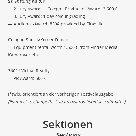
SK Stif­tung Kultur
— 2. Jury Award — Colo­gne Pro­du­cers’ Award: 2.600 €
— 3. Jury Award: 1 day colour grading
— Audi­ence-Award: 850€ pro­vi­ded by Cineville
Colo­gne Shorts/Kölner Fenster:
— Equip­ment ren­tal worth 1.500 € from Fin­der Media
Kameraverleih
360° / Vir­tu­al Reality:
— VR Award: 500 €
(*twls. ori­en­tiert an der vor­he­ri­gen Festivalausgabe)
(*sub­ject to change/last years awards lis­ted as estimates)
Sek­tio­nen
Sec­tions