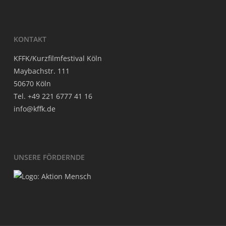
KON­TAKT
KFFK/Kurzfilmfestival Köln
May­bach­str. 111
50670 Köln
Tel. +49 221 6777 41 16
info@kffk.de
UNSE­RE FÖRDERNDE