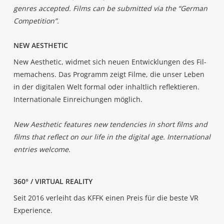
gen­res accept­ed. Films can be sub­mit­ted via the “Ger­man
Competition”.
NEW AES­THE­TIC
New Aes­the­tic, wid­met sich neu­en Ent­wick­lun­gen des Fil­
me­ma­chens. Das Pro­gramm zeigt Fil­me, die unser Leben
in der digi­ta­len Welt for­mal oder inhalt­lich reflek­tie­ren.
Inter­na­tio­na­le Ein­rei­chun­gen möglich.
New Aes­the­tic fea­tures new ten­den­ci­es in short films and
films that reflect on our life in the digi­tal age. Inter­na­tio­nal
ent­ries welcome.
360° / VIR­TU­AL REALITY
Seit 2016 ver­leiht das KFFK einen Preis für die bes­te VR
Experience.