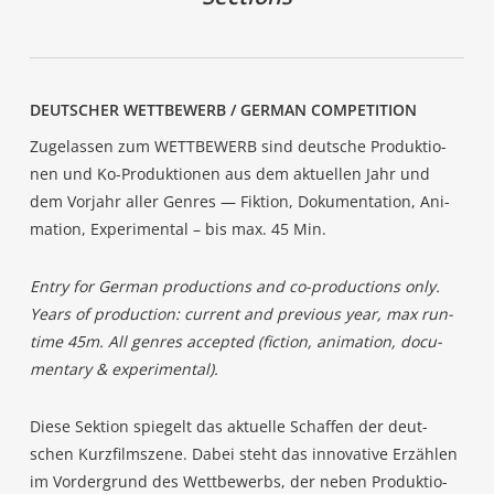
DEUT­SCHER WETT­BE­WERB / GER­MAN COMPETITION
Zuge­las­sen zum WETT­BE­WERB sind deut­sche Pro­duk­tio­
nen und Ko-Pro­duk­tio­nen aus dem aktu­el­len Jahr und
dem Vor­jahr aller Gen­res — Fik­ti­on, Doku­men­ta­ti­on, Ani­
ma­ti­on, Expe­ri­men­tal – bis max. 45 Min.
Ent­ry for Ger­man pro­duc­tions and co-pro­duc­tions only.
Years of pro­duc­tion: cur­rent and pre­vious year, max run­
time 45m. All gen­res accept­ed (fic­tion, ani­ma­ti­on, docu­
men­ta­ry & experimental).
Die­se Sek­ti­on spie­gelt das aktu­el­le Schaf­fen der deut­
schen Kurz­film­sze­ne. Dabei steht das inno­va­ti­ve Erzäh­len
im Vor­der­grund des Wett­be­werbs, der neben Pro­duk­tio­