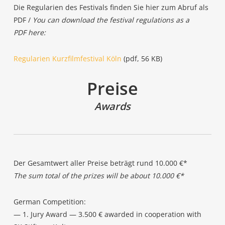
Die Regu­la­ri­en des Fes­ti­vals fin­den Sie hier zum Abruf als
PDF /
You can down­load the fes­ti­val regu­la­ti­ons as a
PDF here:
Regu­la­ri­en Kurz­film­fes­ti­val Köln
(pdf, 56 KB)
Prei­se
Awards
Der Gesamt­wert aller Prei­se beträgt rund 10.000 €*
The sum total of the pri­zes will be about 10.000 €*
Ger­man Competition:
— 1. Jury Award — 3.500 € award­ed in coope­ra­ti­on with