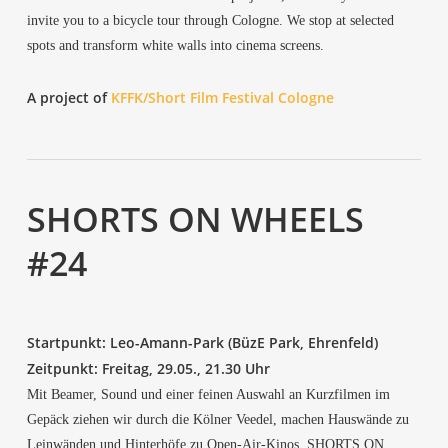
invi­te you to a bicy­cle tour through Colo­gne. We stop at sel­ec­ted
spots and trans­form white walls into cine­ma screens.
A pro­ject of
KFFK/Short Film Fes­ti­val Cologne
SHORTS ON WHEELS
#24
Start­punkt: Leo-Amann-Park (BüzE Park, Ehrenfeld)
Zeit­punkt:
Frei­tag, 29.05., 21.30 Uhr
Mit Bea­mer, Sound und einer fei­nen Aus­wahl an Kurz­fil­men im
Gepäck zie­hen wir durch die Köl­ner Veedel, machen Haus­wän­de zu
Lein­wän­den und Hin­ter­hö­fe zu Open-Air-Kinos. SHORTS ON