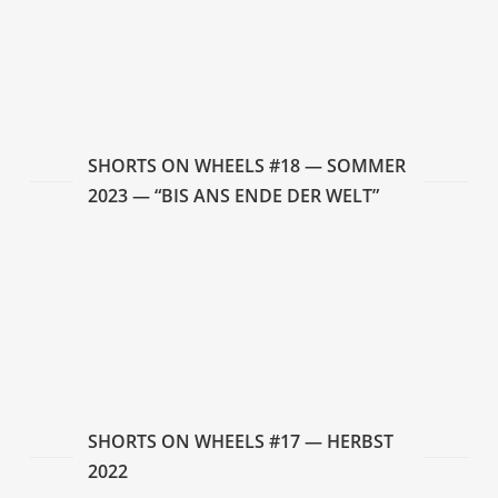
Nun or Never
Will You Look at Me
It is quiet here. (ПОКИ ТУТ ТИХО)
SHORTS ON WHEELS #18 — SOM­MER
2023 — “BIS ANS ENDE DER WELT”
A Short Story
Ter­ra Mater
El After del Mundo
Res­sour­ces Humaines
Saving Some Ran­dom Insi­gni­fi­cant Stories
SHORTS ON WHEELS #17 — HERBST
2022