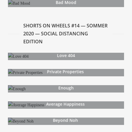
Bad Mood
SHORTS ON WHEELS #14 — SOM­MER
2020 — SOCIAL DISTANCING
EDITION
Love 404
Pri­va­te Properties
Enough
Avera­ge Happiness
Bey­ond Noh