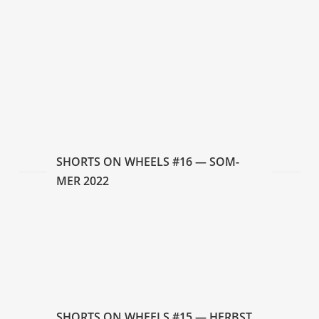
Fair­play
Humans are dum­ber when crammed up together
The Actress
Cher­ries
Pink Rider
Eyes and Horns
SHORTS ON WHEELS #16 — SOM­
MER 2022
Fan­tas­ma Neon (Neon Phantom)
Yugo
Sier­ra
War­sha
SHORTS ON WHEELS #15 — HERBST