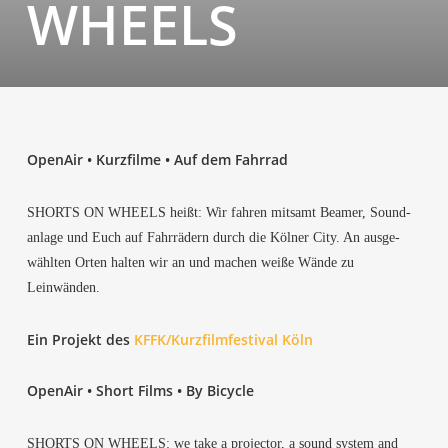
WHEELS
Open­Air • Kurz­fil­me • Auf dem Fahrrad
SHORTS ON WHEELS heißt: Wir fah­ren mit­samt Bea­mer, Sound­
an­la­ge und Euch auf Fahr­rä­dern durch die Köl­ner City. An aus­ge­
wähl­ten Orten hal­ten wir an und machen wei­ße Wän­de zu
Leinwänden.
Ein Pro­jekt des
KFFK/Kurzfilmfestival Köln
Open­Air • Short Films • By Bicycle
SHORTS ON WHEELS: we take a pro­jec­tor, a sound sys­tem and