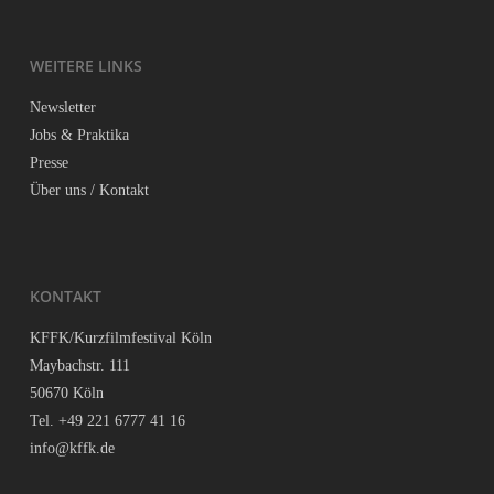
WEI­TE­RE LINKS
News­let­ter
Jobs & Praktika
Pres­se
Über uns / Kontakt
KON­TAKT
KFFK/Kurzfilmfestival Köln
May­bach­str. 111
50670 Köln
Tel. +49 221 6777 41 16
info@kffk.de