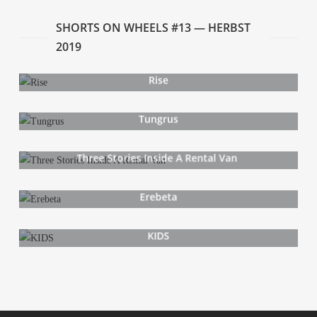
SHORTS ON WHEELS #13 — HERBST
2019
Rise
Tun­grus
Three Sto­ries Insi­de A Ren­tal Van
Ere­be­ta
KIDS