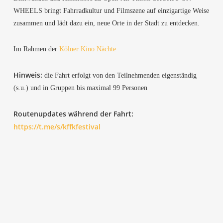
WHEELS bringt Fahr­rad­kul­tur und Film­sze­ne auf ein­zig­ar­ti­ge Wei­se
zusam­men und lädt dazu ein, neue Orte in der Stadt zu entdecken.
Im Rah­men der
Köl­ner Kino Nächte
Hin­weis:
die Fahrt erfolgt von den Teil­neh­men­den eigen­stän­dig
(s.u.) und in Grup­pen bis maxi­mal 99 Personen
Rou­ten­up­dates wäh­rend der Fahrt:
https://t.me/s/kffkfestival