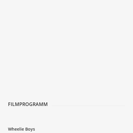
FILM­PRO­GRAMM
Whee­lie Boys