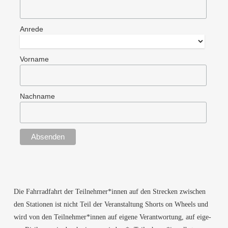
Anre­de
Vor­na­me
Nach­na­me
Die Fahr­rad­fahrt der Teilnehmer*innen auf den Stre­cken zwi­schen
den Sta­tio­nen ist nicht Teil der Ver­an­stal­tung Shorts on Wheels und
wird von den Teilnehmer*innen auf eige­ne Ver­ant­wor­tung, auf eige­