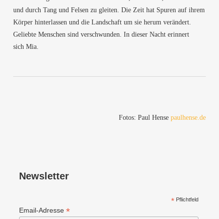
und durch Tang und Fel­sen zu glei­ten. Die Zeit hat Spu­ren auf ihrem
Kör­per hin­ter­las­sen und die Land­schaft um sie her­um ver­än­dert.
Gelieb­te Men­schen sind ver­schwun­den. In die­ser Nacht erin­nert
sich Mia.
Fotos: Paul Hen­se
paulhense.de
News­let­ter
*
Pflichtfeld
*
Email-Adres­se