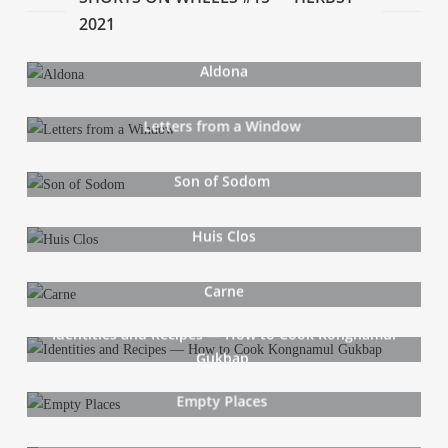
2021
Aldo­na
Let­ters from a Window
Son of Sodom
Huis Clos
Car­ne
Iden­ti­ties and Recipes — How to Cook Kong­n­amul
Gukbap
Emp­ty Places