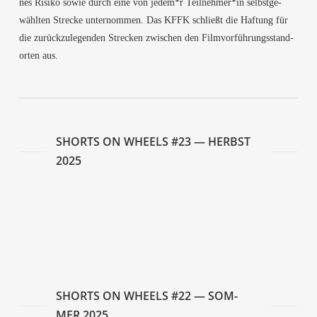
nes Risi­ko sowie durch eine von jedem*r Teilnehmer*in selbst­ge­
wähl­ten Stre­cke unter­nom­men. Das KFFK schließt die Haf­tung für
die zurück­zu­le­gen­den Stre­cken zwi­schen den Film­vor­füh­rungs­stand­
or­ten aus.
SHORTS ON WHEELS #23 — HERBST
2025
Duri­an, Durian
Le Res­te N’a Pas D’im­portance (Street Light)
Sai­gon Kiss
Rhub­arb Rhubarb
SHORTS ON WHEELS #22 — SOM­
MER 2025