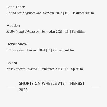
Been The­re
Cori­na Schwing­ru­ber Ilić
| Schweiz 2023 | 10′ | Dokumentarfilm
Mad­den
Malin Ingrid Johans­son
| Schwe­den 2023 | 13′ | Spielfilm
Flower Show
Elli Vuo­ri­nen
| Fin­land 2024 | 9′ | Animationsfilm
Bolé­ro
Nans Labor­de-Jour­dàa
| Frank­reich 2023 | 17′ | Spiefilm
SHORTS ON WHEELS #19 — HERBST
2023
Via Dolo­ro­sa
On Xer­xes’ Throne