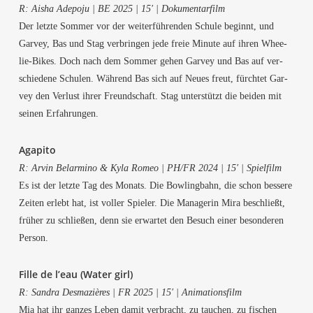
R: Aisha Ade­po­ju | BE 2025 | 15′ | Dokumentarfilm
Der letz­te Som­mer vor der wei­ter­füh­ren­den Schu­le beginnt, und
Gar­vey, Bas und Stag ver­brin­gen jede freie Minu­te auf ihren Whee­
lie-Bikes. Doch nach dem Som­mer gehen Gar­vey und Bas auf ver­
schie­de­ne Schu­len. Wäh­rend Bas sich auf Neu­es freut, fürch­tet Gar­
vey den Ver­lust ihrer Freund­schaft. Stag unter­stützt die bei­den mit
sei­nen Erfahrungen.
Aga­pi­to
R: Arvin Bel­ar­mi­no & Kyla Romeo | PH/FR 2024 | 15′ | Spielfilm
Es ist der letz­te Tag des Monats. Die Bow­ling­bahn, die schon bes­se­re
Zei­ten erlebt hat, ist vol­ler Spie­ler. Die Mana­ge­rin Mira beschließt,
frü­her zu schlie­ßen, denn sie erwar­tet den Besuch einer beson­de­ren
Person.
Fil­le de l’eau (Water girl)
R: San­dra Des­ma­ziè­res | FR 2025 | 15′ | Animationsfilm
Mia hat ihr gan­zes Leben damit ver­bracht, zu tau­chen, zu fischen