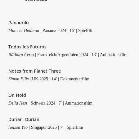
Pan­adri­lo
Mar­ce­la Heil­bron
| Pana­ma 2024 | 16′ | Spielfilm
Todos los Futuros
Bár­ba­ra Cer­ro
| Frankreich/Argentinien 2024 | 13′ | Animationsfilm
Notes from Pla­net Three
Simon Ellis
| UK 2025 | 14′ | Dokumentarfilm
On Hold
Delia Hess
| Schweiz 2024 | 7′ | Animationsfilm
Duri­an, Durian
Nel­son Yeo
| Sin­ga­pur 2025 | 7′ | Spielfilm