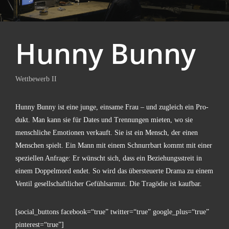
Hun­ny Bunny
Wett­be­werb II
Hun­ny Bun­ny ist eine jun­ge, ein­sa­me Frau – und zugleich ein Pro­
dukt. Man kann sie für Dates und Tren­nun­gen mie­ten, wo sie
mensch­li­che Emo­tio­nen ver­kauft. Sie ist ein Mensch, der einen
Men­schen spielt. Ein Mann mit einem Schnurr­bart kommt mit einer
spe­zi­el­len Anfra­ge: Er wünscht sich, dass ein Bezie­hungs­streit in
einem Dop­pel­mord endet. So wird das über­steu­er­te Dra­ma zu einem
Ven­til gesell­schaft­li­cher Gefühl­s­ar­mut. Die Tra­gö­die ist kaufbar.
[social_buttons facebook=“true” twitter=“true” google_plus=“true”
pinterest=“true”]