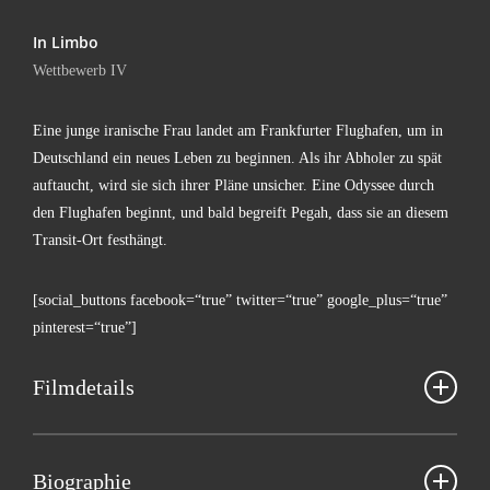
In Lim­bo
Wett­be­werb IV
Eine jun­ge ira­ni­sche Frau lan­det am Frank­fur­ter Flug­ha­fen, um in
Deutsch­land ein neu­es Leben zu begin­nen. Als ihr Abho­ler zu spät
auf­taucht, wird sie sich ihrer Plä­ne unsi­cher. Eine Odys­see durch
den Flug­ha­fen beginnt, und bald begreift Pegah, dass sie an die­sem
Tran­sit-Ort festhängt.
[social_buttons facebook=“true” twitter=“true” google_plus=“true”
pinterest=“true”]
Film­de­tails
Sus­an Gordanshekan
Bio­gra­phie