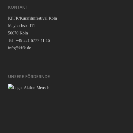
KON­TAKT
KFFK/Kurzfilmfestival Köln
May­bach­str. 111
50670 Köln
Tel. +49 221 6777 41 16
info@kffk.de
UNSE­RE FÖRDERNDE