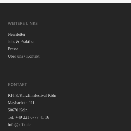
WEI­TE­RE LINKS
News­let­ter
Jobs & Praktika
Pres­se
Über uns / Kontakt
KON­TAKT
KFFK/Kurzfilmfestival Köln
May­bach­str. 111
50670 Köln
Tel. +49 221 6777 41 16
info@kffk.de