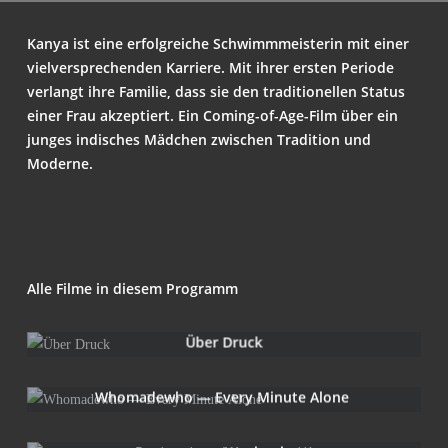
Kanya ist eine erfolg­rei­che Schwimm­meis­te­rin mit einer
viel­ver­spre­chen­den Kar­rie­re. Mit ihrer ers­ten Peri­ode
ver­langt ihre Fami­lie, dass sie den tra­di­tio­nel­len Sta­tus
einer Frau akzep­tiert. Ein Coming-of-Age-Film über ein
jun­ges indi­sches Mäd­chen zwi­schen Tra­di­ti­on und
Moderne.
Alle Fil­me in die­sem Programm
Über Druck
Who­ma­de­w­ho — Every Minu­te Alone