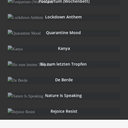
Post­par­tum (Wochen­bett)
Lock­down Anthem
Qua­ran­ti­ne Mood
Kanya
Bis zum letz­ten Tropfen
De Ber­de
Natu­re Is Speaking
Rejoice Resist