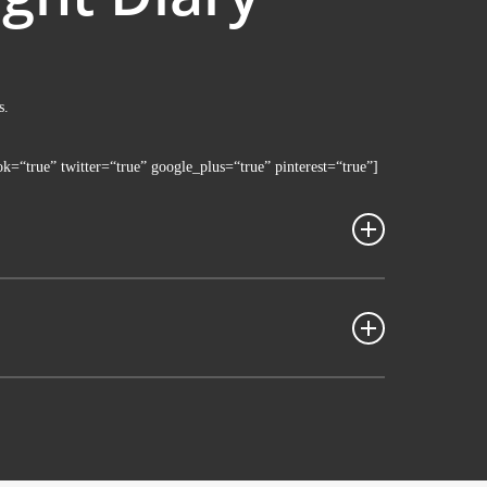
s.
ok=“true” twitter=“true” google_plus=“true” pinterest=“true”]
ssay, Englisch
si­ci­an, come­di­an and direc­tor based in Brook­lyn. Koren was
r Levy, Nadav Pessach, Tom Rizzuto