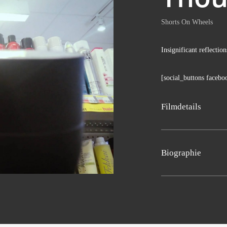
Shorts On Wheels
Insi­gni­fi­cant reflection
[social_buttons facebo
Film­de­tails
Dani­el Koren
Bio­gra­phie
USA 2018, 3’, Video-E
Dani­el Koren
is a mu
Bild­ge­stal­tung: Ofe
born in Isra­el in 1984.