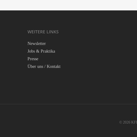
WEI­TE­RE LINKS
News­let­ter
Jobs & Praktika
Pres­se
Über uns / Kontakt
© 2026 KFFK