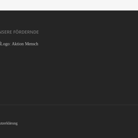
NSE­RE FÖRDERNDE
tzerklärung