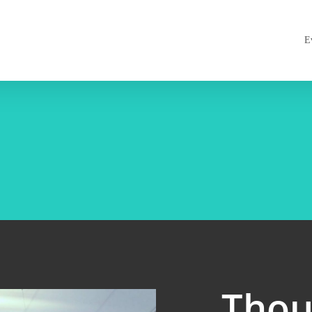
E
Thou