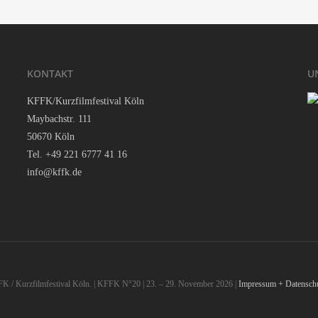
KON­TAKT
U
KFFK/Kurzfilmfestival Köln
May­bach­str. 111
50670 Köln
Tel. +49 221 6777 41 16
info@kffk.de
 / Kurzfilmfestival Köln. | KFFK N°20 | 23. – 29. November 2026 |
Impressum + Datenschu