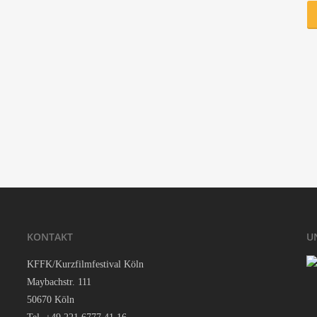
Adver­ti­sers Ads
‘.get_the_title().’
‘.
Arma­ged­don 2
‘.get_the_title().’
‘.
KON­TAKT
U
KFFK/Kurzfilmfestival Köln
May­bach­str. 111
50670 Köln