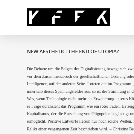
Skip
to
main
content
NEW AES­THE­TIC: THE END OF UTOPIA?
Die Debat­te um die Fol­gen der Digi­ta­li­sie­rung bewegt sich zw
vor dem Zusam­men­abruch der gesell­schaft­li­chen Ord­nung oder,
Intel­li­gence, auf der ande­ren Sei­te. Lote­ten die im Pro­gramm „
inner­halb die­ses Span­nungs­fel­des aus, so ist die Stim­mung in
Was, wenn Tech­no­lo­gie nicht mehr als Erwei­te­rung unse­res Kör­
se Fra­ge durch­zieht das Pro­gramm wie ein roter Faden. Es zeigt 
Kapi­ta­lis­mus, der die Ent­ste­hung von Oli­go­po­len begüns­tigt
ermög­licht. Posi­ti­ve Ent­wür­fe lie­fern nur noch sol­che Wel­te
Relikt einer ver­gan­ge­nen Zeit beschrie­ben wird. – Chris­ti­ne B