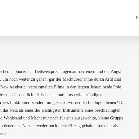
E
i­schen eupho­ri­schen Heils­ver­spre­chun­gen auf der einen und der Angst
 um noch wei­ter zu gehen, gar der Macht­über­nah­me durch Arti­fi­ci­al
New Aes­the­tic“ ver­sam­mel­ten Fil­me in den letz­ten Jah­ren bei­de Pole
 die­sem Jahr deut­lich kri­ti­scher — und umso widerständiger.
pers funk­tio­niert son­dern umge­kehrt: wir der Tech­no­lo­gie die­nen? Die­
das Netz als eines der wich­tigs­ten Instru­men­te eines beschleu­nig­ten
 und Wohl­stand und Macht nur noch für eine aus­ge­wähl­te, klei­ne Grup­pe
n, in denen das Netz ent­we­der noch nicht Ein­zug gehal­ten hat oder als
ernau