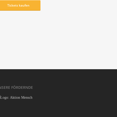
Tickets kau­fen
Legen­da­ry Reality
get_the_title().’
White Moun­tain
get_the_title().’
NSE­RE FÖRDERNDE