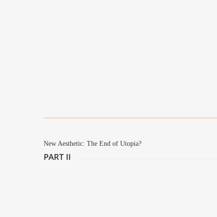
Ondes Noi­res (Dark Waves)
‘.get_the_title().’
New Aes­the­tic: The End of Utopia?
PART II