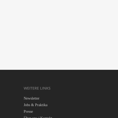
Gui­ded Meditation
‘.get_the_title().’
Con­­tra-Inter­­net: Jubi­lee 2033
‘.get_the_title().’
WEI­TE­RE LINKS
News­let­ter
Jobs & Praktika
Pres­se