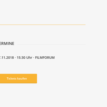
ER­MI­NE
7.11.2018 · 15:30 Uhr · FILMFORUM
Tickets kau­fen
I Will Say Wha­te­ver You Want In Front
get_the_title().’
Of A Pizza