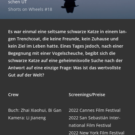
schen UT
Shorts on Wheels #18
Es war ein­mal eine selt­sa­me schwar­ze Kat­ze in einem lan­
gen Trench­coat, die kei­ne Freun­de, kein Zuhau­se und
kein Ziel im Leben hat­te. Eines Tages jedoch, nach einer
Begeg­nung mit einer Vogel­scheu­che, begibt sich die
schwar­ze Kat­ze auf eine geheim­nis­vol­le Suche nach der
Ant­wort auf eine ein­zi­ge Fra­ge: Was ist das wert­volls­te
Gut auf der Welt?
Crew
Screenings/Preise
Buch: Zhai Xia­o­hui, Bi Gan
2022 Can­nes Film Festival
Kame­ra: Li Jianeng
2022 San Sebas­tián Inter­
na­tio­nal Film Festival
2022 New York Film Festival