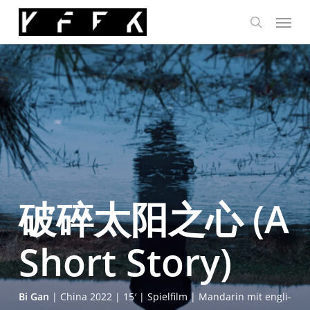
Skip
Menu
to
search
main
content
破碎太阳之心 (A
Short Story)
Bi Gan
| Chi­na 2022 | 15′ | Spiel­film | Man­da­rin mit eng­li­