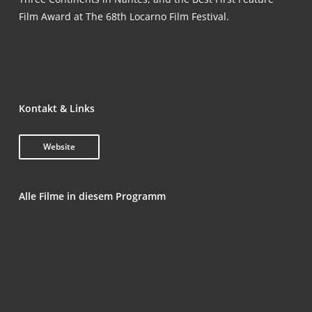
Film Award at The 68th Locar­no Film Festival.
Kon­takt & Links
Web­site
Alle Fil­me in die­sem Programm
A Short Story
Ter­ra Mater
El After del Mundo
Res­sour­ces Humaines
Saving Some Ran­dom Insi­gni­fi­cant Stories