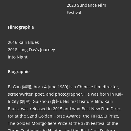
2023 Sun­dance Film
Festival
Fil­mo­gra­phie
2016 Kai­li Blues
2018 Long Day’s Jour­ney
into Night
Bio­gra­phie
Bi Gan (毕赣, born 4 June 1989) is a Chi­ne­se film direc­tor,
screen­wri­ter, poet, and pho­to­grapher. He was born in Kai­
li City (凯里), Guiz­hou (贵州). His first fea­ture film, Kai­li
Blues, was released in 2015 and won Best New Film Direc­
tor at the 52nd Gol­den Hor­se Awards, the FIPRE­SCI Pri­ze,
The Gol­den Mont­gol­fie­re Pri­ze at the 37th Fes­ti­val of the
Three Con­ti­nents in Nan­tes, and the Best First Fea­ture