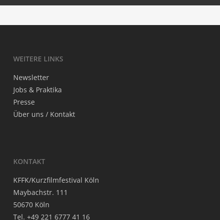
WEI­TE­RE LINKS
News­let­ter
Jobs & Praktika
Pres­se
Über uns / Kontakt
KON­TAKT
KFFK/Kurzfilmfestival Köln
May­bach­str. 111
50670 Köln
Tel. +49 221 6777 41 16