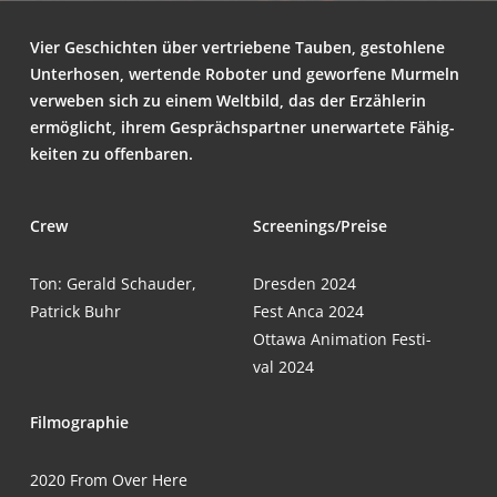
Vier Geschich­ten über ver­trie­be­ne Tau­ben, gestoh­le­ne
Unter­ho­sen, wer­ten­de Robo­ter und gewor­fe­ne Mur­meln
ver­we­ben sich zu einem Welt­bild, das der Erzäh­le­rin
ermög­licht, ihrem Gesprächs­part­ner uner­war­te­te Fähig­
kei­ten zu offenbaren.
Crew
Screenings/Preise
Ton: Gerald Schau­der,
Dres­den 2024
Patrick Buhr
Fest Anca 2024
Otta­wa Ani­ma­ti­on Fes­ti­
val 2024
Fil­mo­gra­phie
2020 From Over Here