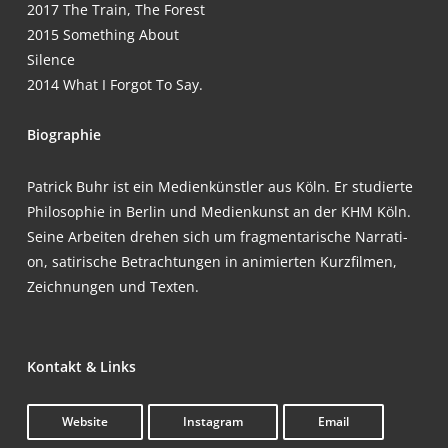
2017 The Train, The Forest
2015 Some­thing About
Silence
2014 What I For­got To Say.
Bio­gra­phie
Patrick Buhr ist ein Medi­en­künst­ler aus Köln. Er stu­dier­te
Phi­lo­so­phie in Ber­lin und Medi­en­kunst an der KHM Köln.
Sei­ne Arbei­ten dre­hen sich um frag­men­ta­ri­sche Nar­ra­ti­
on, sati­ri­sche Betrach­tun­gen in ani­mier­ten Kurz­fil­men,
Zeich­nun­gen und Texten.
Kon­takt & Links
Web­site
Insta­gram
Email