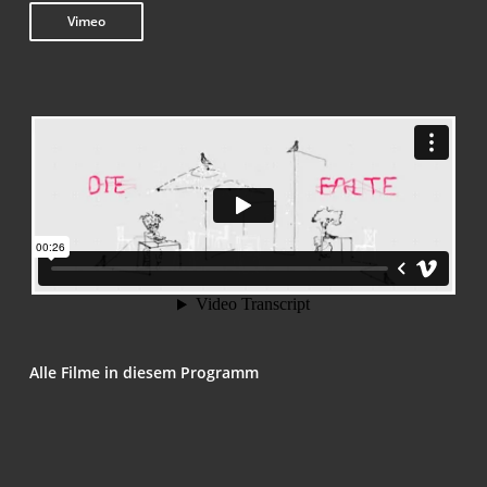
Vimeo
Alle Fil­me in die­sem Programm
Die Fal­te
Il Com­p­le­an­no Di Enri­co (The Bir­th­day Party)
Eine ein­zel­ne Tat