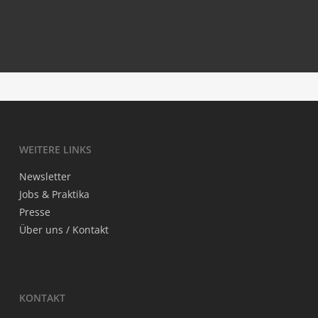
The Per­fect Square
Nues­tra Som­bra (Our Own Shadow)
Time Tra­vel­lers
WEI­TE­RE LINKS
News­let­ter
Jobs & Praktika
Pres­se
Über uns / Kontakt
KON­TAKT