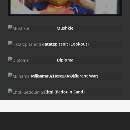
Mush­kie
Hat­atz­pi­ta­nit (Loo­kout)
Diplo­ma
Mil­ha­ma A’Heret (A Dif­fe­rent War)
Chol (Bedouin Sand)