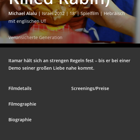
Micha­el Ala­lu |
Isra­el 2012 | 18′ | Spiel­film | Hebräisch
mit eng­li­schen UT
Ver­un­si­cher­te Generation
Ita­mar hält sich an stren­gen Regeln fest – bis er bei einer
Demo sei­ner gro­ßen Lie­be nahe kommt.
Film­de­tails
Screenings/Preise
Fil­mo­gra­phie
Bio­gra­phie