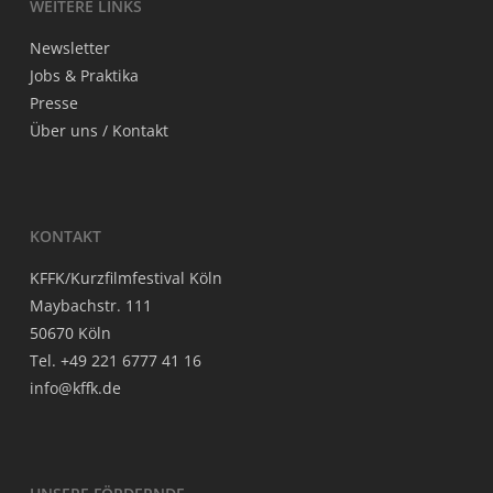
WEI­TE­RE LINKS
News­let­ter
Jobs & Praktika
Pres­se
Über uns / Kontakt
KON­TAKT
KFFK/Kurzfilmfestival Köln
May­bach­str. 111
50670 Köln
Tel. +49 221 6777 41 16
info@kffk.de