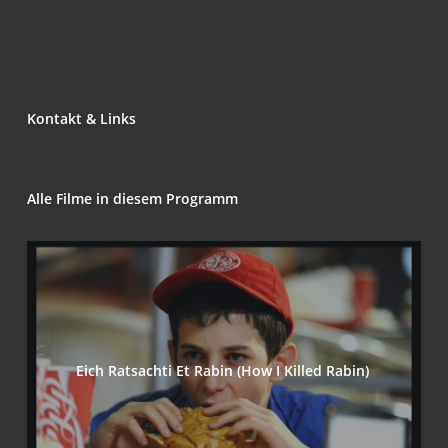
Kon­takt & Links
Alle Fil­me in die­sem Programm
Eich Rat­sach­ti Et Rabin (How I Kil­led Rabin)