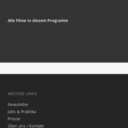
Alle Fil­me in die­sem Programm
Neigh­bour Abdi
Ours
The Memo
Jill, Uncre­di­ted
WEI­TE­RE LINKS
News­let­ter
Jobs & Praktika
Pres­se
Über uns / Kontakt