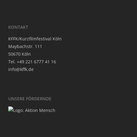
KON­TAKT
KFFK/Kurzfilmfestival Köln
May­bach­str. 111
50670 Köln
Tel. +49 221 6777 41 16
info@kffk.de
UNSE­RE FÖRDERNDE