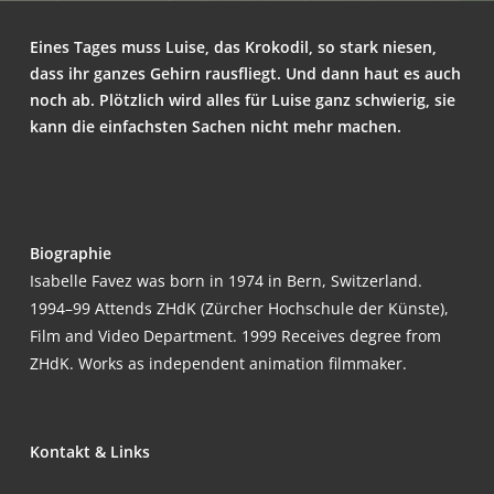
Eines Tages muss Lui­se, das Kro­ko­dil, so stark nie­sen,
dass ihr gan­zes Gehirn raus­fliegt. Und dann haut es auch
noch ab. Plötz­lich wird alles für Lui­se ganz schwie­rig, sie
kann die ein­fachs­ten Sachen nicht mehr machen.
Bio­gra­phie
Isa­bel­le Favez was born in 1974 in Bern, Switz­er­land.
1994–99 Attends ZHdK (Zür­cher Hoch­schu­le der Küns­te),
Film and Video Depart­ment. 1999 Recei­ves degree from
ZHdK. Works as inde­pen­dent ani­ma­ti­on filmmaker.
Kon­takt & Links