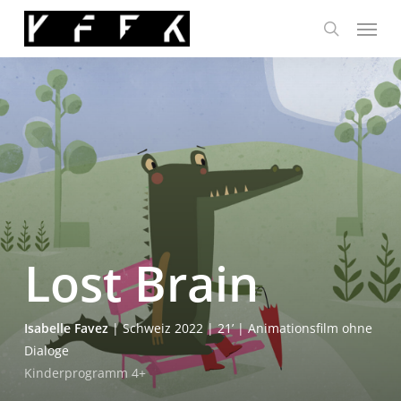
Skip
Menu
to
search
main
content
Lost Brain
Isa­bel­le Favez
| Schweiz 2022 | 21’ | Ani­ma­ti­ons­film ohne
Dialoge
Kin­der­pro­gramm
4
+