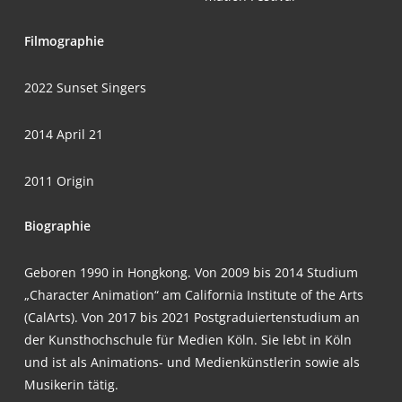
Fil­mo­gra­phie
2022 Sun­set Singers
2014 April 21
2011 Ori­gin
Bio­gra­phie
Gebo­ren 1990 in Hong­kong. Von 2009 bis 2014 Stu­di­um
„Cha­rac­ter Ani­ma­ti­on“ am Cali­for­nia Insti­tu­te of the Arts
(Cal­Arts). Von 2017 bis 2021 Post­gra­du­ier­ten­stu­di­um an
der Kunst­hoch­schu­le für Medi­en Köln. Sie lebt in Köln
und ist als Ani­ma­ti­ons- und Medi­en­künst­le­rin sowie als
Musi­ke­rin tätig.