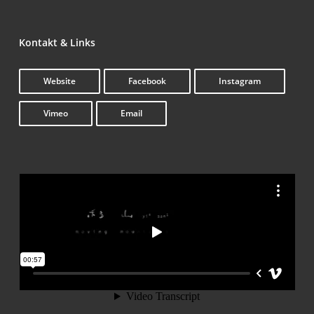
Kon­takt & Links
Web­site
Face­book
Insta­gram
Vimeo
Email