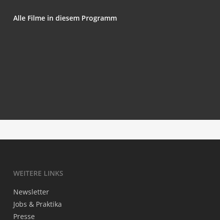
Alle Fil­me in die­sem Programm
En el mis­mí­si­mo momen­to (At that very Moment)
Buqa­ning Yura­gi (Bull’s Heart)
Mecha­ni­cal Resonance
Tough Moves
Ich hät­te lie­ber einen ande­ren Film gemacht
Moving Moun­ta­ins
WEI­TE­RE LINKS
News­let­ter
Jobs & Praktika
Pres­se