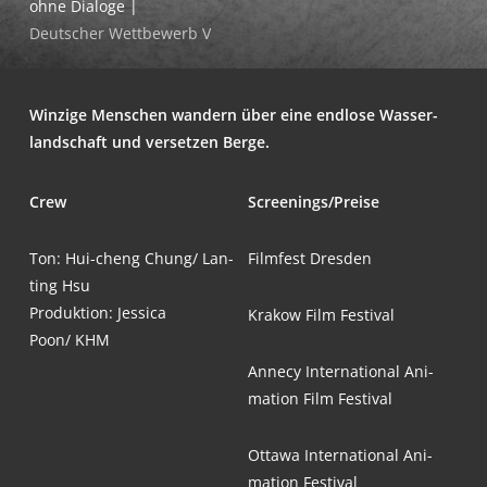
ohne Dialoge |
Deut­scher Wett­be­werb V
Win­zi­ge Men­schen wan­dern über eine end­lo­se Was­ser­
land­schaft und ver­set­zen Berge.
Crew
Screenings/Preise
Ton: Hui-cheng Chung/ Lan-
Film­fest Dresden
ting Hsu
Pro­duk­ti­on: Jes­si­ca
Kra­kow Film Festival
Poon/ KHM
Anne­cy Inter­na­tio­nal Ani­
ma­ti­on Film Festival
Otta­wa Inter­na­tio­nal Ani­
ma­ti­on Festival