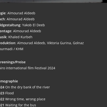
egie
: Almou­rad Aldeeb
uch
: Almou­rad Aldeeb
ld­ge­stal­tung
: Yakob El Deeb
n­ta­ge
: Almou­rad Aldeeb
usik
: Kha­led Kurbeh
o­duk­ti­on
: Almou­rad Alde­eb, Vik­to­ria Guri­na, Gol­naz
ur­ma­di / KHM
reenings/Preise
i­ro inter­na­tio­nal film Fes­ti­val 2024
l­mo­gra­phie
024
On the dry bank of the river
023
Flood
022
Wrong time, wrong place
021
Wai­ting for the bus