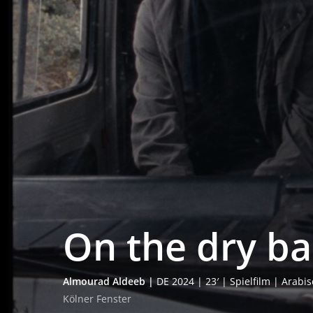
On the dry ba
Almou­rad Alde­eb |
DE 2024 | 23′ | Spiel­film | Ara­
Köl­ner Fenster