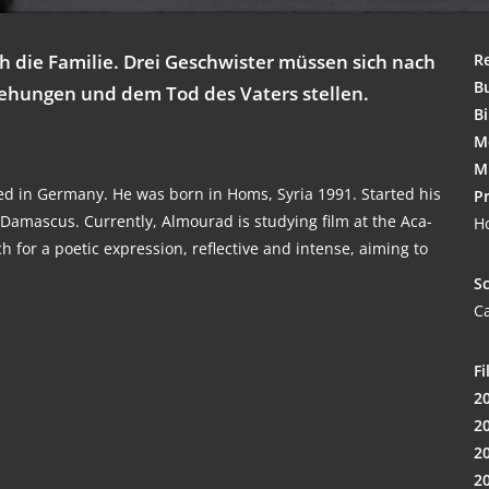
ch die Fami­lie. Drei Geschwis­ter müs­sen sich nach
R
B
zie­hun­gen und dem Tod des Vaters stellen.
Bi
Mo
M
sed in Ger­ma­ny. He was born in Homs, Syria 1991. Star­ted his
Pr
in Damas­cus.
Curr­ent­ly, Almou­rad is stu­dy­ing film at the Aca­
Ho
 for a poe­tic expres­si­on, reflec­ti­ve and inten­se, aiming to
Sc
Ca
Fi
2
2
2
2