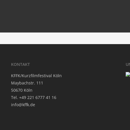
Schul­weg
‘.get_the_title().’
‘.
Hum­bo – Tip­ping point
‘.get_the_title().’
‘.
A Recon­nais­sance
‘.get_the_title().’
KON­TAKT
U
KFFK/Kurzfilmfestival Köln
May­bach­str. 111
50670 Köln
Tel. +49 221 6777 41 16
info@kffk.de