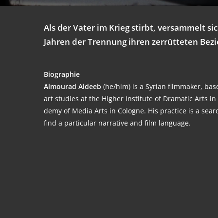
Als der Vater im Krieg stirbt, ver­sam­melt si
Jah­ren der Tren­nung ihren zer­rüt­te­ten Be
Bio­gra­phie
Almou­rad Alde­eb
(he/him) is a Syri­an film­ma­ker, ba
art stu­dies at the Hig­her Insti­tu­te of Dra­ma­tic Arts 
de­my of Media Arts in Colo­gne. His prac­ti­ce is a search
find a par­ti­cu­lar nar­ra­ti­ve and film language.