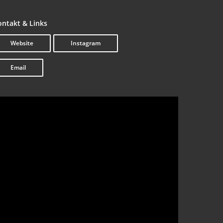
n­takt & Links
Web­site
Insta­gram
Email