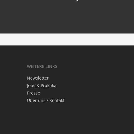
On the dry bank of the river
‘.get_the_title().’
Mascha
‘.get_the_title().’
Fish And Cheese
‘.get_the_title().’
WEI­TE­RE LINKS
News­let­ter
Jobs & Praktika
Pres­se
Über uns / Kontakt