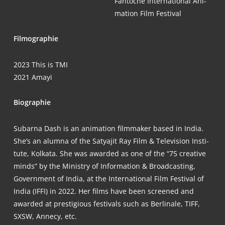
Fan­to­che Inter­na­tio­nal Ani­
ma­ti­on Film Festival
Fil­mo­gra­phie
2023 This is TMI
2021 Amayi
Bio­gra­phie
Subar­na Dash is an ani­ma­ti­on film­ma­ker based in India.
She’s an alum­na of the Satya­jit Ray Film & Tele­vi­si­on Insti­
tu­te, Kolk­a­ta. She was award­ed as one of the “75 crea­ti­ve
minds” by the Minis­try of Infor­ma­ti­on & Broad­cas­ting,
Govern­ment of India, at the Inter­na­tio­nal Film Fes­ti­val of
India (IFFI) in 2022. Her films have been scree­ned and
award­ed at pres­ti­gious fes­ti­vals such as Ber­li­na­le, TIFF,
SXSW, Anne­cy, etc.