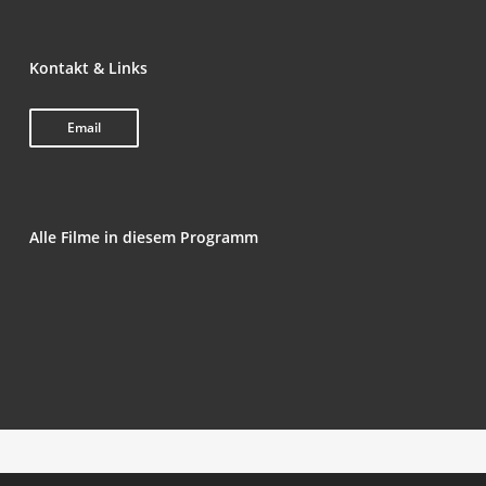
Kon­takt & Links
Email
Alle Fil­me in die­sem Programm
Hun­de­freund
The Girl Who Lived in the Loo
A Move
Cir­cle
Ser­pê­ha­ti­yên Neqe­wimî (Things Unhe­ard Of)