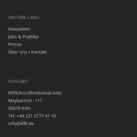
WEI­TE­RE LINKS
News­let­ter
Jobs & Praktika
Pres­se
Über uns / Kontakt
KON­TAKT
KFFK/Kurzfilmfestival Köln
May­bach­str. 111
50670 Köln
Tel. +49 221 6777 41 16
info@kffk.de