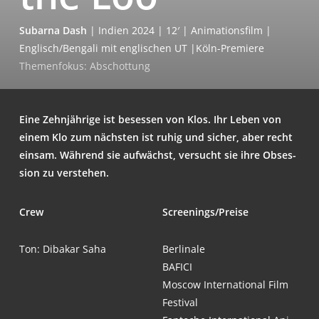
Subar­na Dash
| Indi­en 2024 | 12′ | Ani­ma­ti­ons­film |
Englisch/Bengali mit eng­li­schen UT |Köln-Pre­mie­re
The­men­fo­kus: Abschottung
Eine Zehn­jäh­ri­ge ist beses­sen von Klos. Ihr Leben von
einem Klo zum nächs­ten ist ruhig und sicher, aber recht
ein­sam. Wäh­rend sie auf­wächst, ver­sucht sie ihre Obses­
si­on zu verstehen.
Crew
Screenings/Preise
Ton: Dibak­ar Saha
Ber­li­na­le
BAFICI
Moscow Inter­na­tio­nal Film
Festival