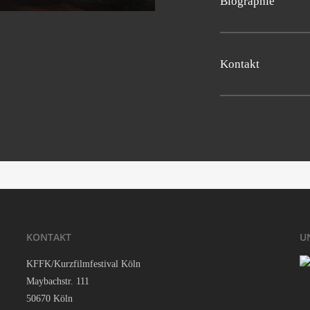
Bio­gra­phie
Schweiz 2016, 9’30’’, A
Anne Bail­lod
gra­dua­
Pro­duk­ti­on: NADAS
ani­ma­ti­on and engra­v
Kon­takt
does engra­vings and ins
Email:
festival@nadas
Jean Fara­vel
atten­de
works as a sound engi­ne
Cofoun­der of Ivan­ko 
KON­TAKT
U
KFFK/Kurzfilmfestival Köln
May­bach­str. 111
50670 Köln