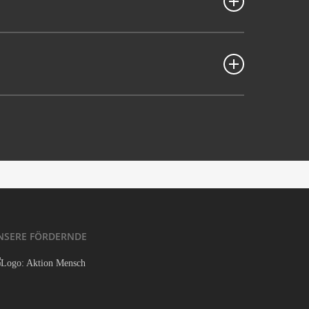
ni­ma­ti­ons­film, ohne Dia­lo­ge, NRW-Premiere
ted from the Eco­le Supé­ri­eu­re d’Art Visuel (ESAV) Gen­e­va in
­DY FILMS
ing in 1987. She works as an ani­ma­ti­on direc­tor, pho­to­grapher,
tal­la­ti­ons. Cofoun­ded Ivan­ko Films in 1996.
dyfilm.ch
d the Hau­te éco­le d’art et de design (HEAD) in Gen­e­va. He
er and film direc­tor as well as in theat­re pro­duc­tions.
Films with Anne Bail­lod in 1996.
NSE­RE FÖRDERNDE