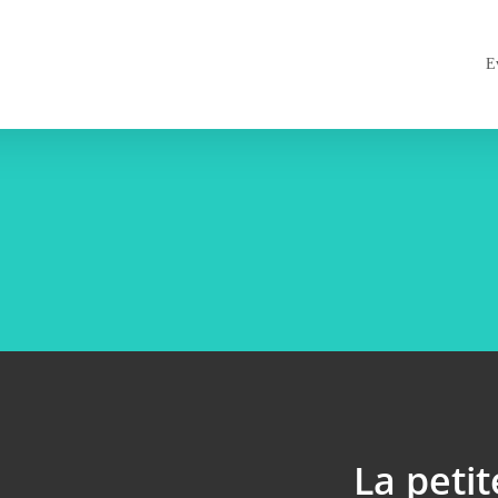
E
La peti­