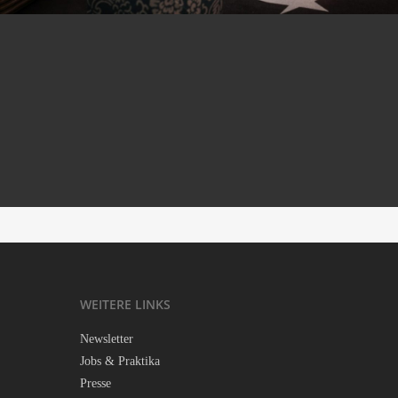
WEI­TE­RE LINKS
News­let­ter
Jobs & Praktika
Pres­se