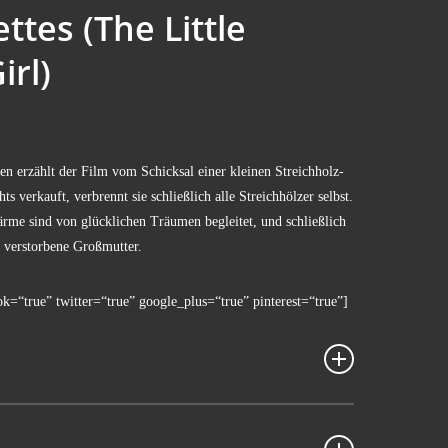
ttes (The Litt­le
irl)
n erzählt der Film vom Schick­sal einer klei­nen Streich­holz­
hts ver­kauft, ver­brennt sie schließ­lich alle Streich­höl­zer selbst.
­me sind von glück­li­chen Träu­men beglei­tet, und schließ­lich
 ver­stor­be­ne Großmutter.
ok=“true” twitter=“true” google_plus=“true” pinterest=“true”]
n Faravel