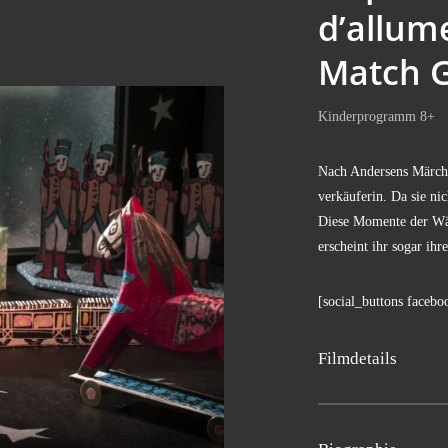
d’allume
Match G
Kin­der­pro­gramm 8+
Nach Ander­sens Mär­che
ver­käu­fe­rin. Da sie nic
Die­se Momen­te der Wär
erscheint ihr sogar ihre
[social_buttons facebo
Film­de­tails
Anne Bail­lod & Jea