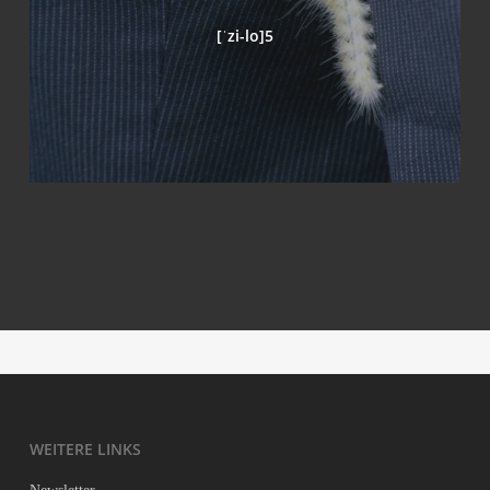
[ˈzi-lo]5
Möh­ren­stras­se, 23.00
PAN­DA MOON­WALK or Why Meng Meng Walks
Backwards
Pigs in Progress
How to say goodbye?
WEI­TE­RE LINKS