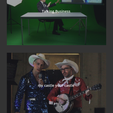
Tal­king Business
my cast­le your castle