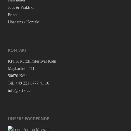
News­let­ter
Jobs & Praktika
Pres­se
Über uns / Kontakt
KON­TAKT
KFFK/Kurzfilmfestival Köln
May­bach­str. 111
50670 Köln
Tel. +49 221 6777 41 16
info@kffk.de
UNSE­RE FÖRDERNDE