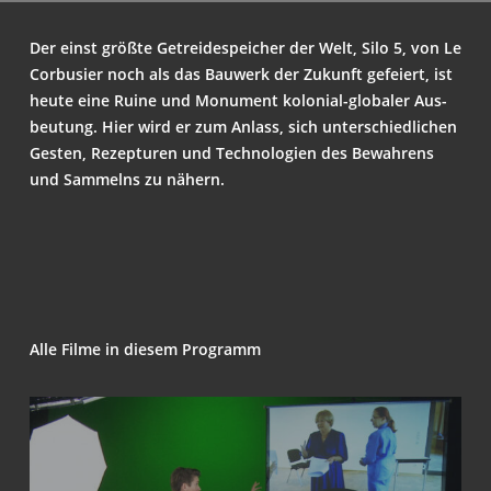
Der einst größ­te Getrei­de­spei­cher der Welt, Silo 5, von Le
Cor­bu­si­er noch als das Bau­werk der Zukunft gefei­ert, ist
heu­te eine Rui­ne und Monu­ment kolo­ni­al-glo­ba­ler Aus­
beu­tung. Hier wird er zum Anlass, sich unter­schied­li­chen
Ges­ten, Rezep­tu­ren und Tech­no­lo­gien des Bewah­rens
und Sam­melns zu nähern.
Alle Fil­me in die­sem Programm