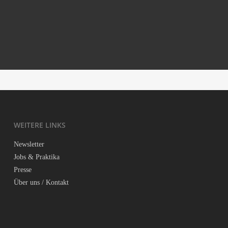
Möh­ren­stras­se, 23.00
PAN­DA MOON­WALK or Why Meng Meng Walks
Backwards
Pigs in Progress
How to say goodbye?
WEI­TE­RE LINKS
News­let­ter
Jobs & Praktika
Pres­se
Über uns / Kontakt