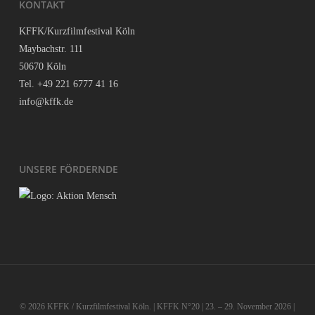
KON­TAKT
KFFK/Kurzfilmfestival Köln
May­bach­str. 111
50670 Köln
Tel. +49 221 6777 41 16
info@kffk.de
UNSE­RE FÖRDERNDE
© 2026 KFFK / Kurzfilmfestival Köln. | KFFK N°20 | 23. – 29. November 2026 |