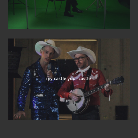
my cast­le your castle
Ich muss mit ihnen sprechen
[ˈzi-lo]5