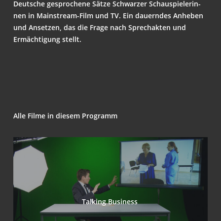
Deut­sche gespro­che­ne Sät­ze Schwar­zer Schau­spie­le­rin­
nen in Main­stream-Film und TV. Ein dau­ern­des Anhe­ben
und Anset­zen, das die Fra­ge nach Sprech­ak­ten und
Ermäch­ti­gung stellt.
Alle Fil­me in die­sem Programm
Tal­king Business