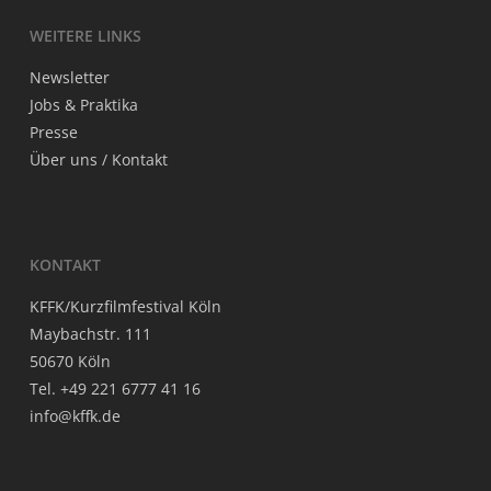
WEI­TE­RE LINKS
News­let­ter
Jobs & Praktika
Pres­se
Über uns / Kontakt
KON­TAKT
KFFK/Kurzfilmfestival Köln
May­bach­str. 111
50670 Köln
Tel. +49 221 6777 41 16
info@kffk.de