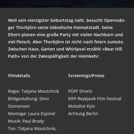
Weil sein vier­zigs­ter Geburts­tag naht, besucht Opern­sän­
ger Thorb­jörn sei­ne islän­di­sche Hei­mat­stadt. Sei­ne
Eltern pla­nen eine gro­ße Par­ty mit vie­len Nach­barn und
viel Fleisch. Aber Thorb­jörn ist nicht nach fei­ern zumu­te.
Zwi­schen Haus, Gar­ten und Whirl­pool erzählt »Bear Hill
Path« von der Zwie­späl­tig­keit der Heimkehr.
Film­de­tails
Screenings/Preise
Regie: Tat­ja­na Moutchnik
PÖFF Shorts
Bild­ge­stal­tung: Dino
RIFF Reykja­vik Film Festival
Osmanovic
Molo­dist Kyiv
Mon­ta­ge: Lau­ra Espinel
Ach­tung Berlin
Musik: Paul Brody
Ton: Tat­ja­na Moutch­nik,