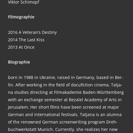
Vik­tor Schimopf
Fil­mo­gra­phie
2016
A Veteran’s Destiny
2014
The Last Kiss
2013
At Once
Bio­gra­phie
b
orn in 1988 in Ukrai­ne, rai­sed in Ger­ma­ny, based in Ber­
lin. After working in the field of docu­fic­tion cine­ma, Tat­ja­
na stu­dies direc­ting at Film­aka­de­mie Baden-Würt­tem­berg
with an exch­an­ge semes­ter at Beza­lel Aca­de­my of Arts in
Jeru­sa­lem. Her short films have been scree­ned at major
Ger­man and inter­na­tio­nal fes­ti­vals. Tat­ja­na is an alum­na
of the renow­ned Ger­man screen­wri­ting pro­gram Dreh­
buch­werk­statt Munich. Curr­ent­ly, she rea­li­zes her new