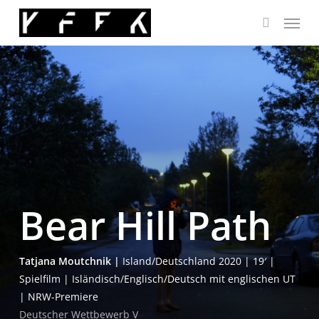
Skip
Menu
to
search
main
content
Bear Hill Path
Tat­ja­na Moutch­nik |
Island/Deutschland 2020 | 19′ |
Spiel­film | Isländisch/Englisch/Deutsch mit eng­li­schen UT
| NRW-Premiere
Deut­scher Wett­be­werb V