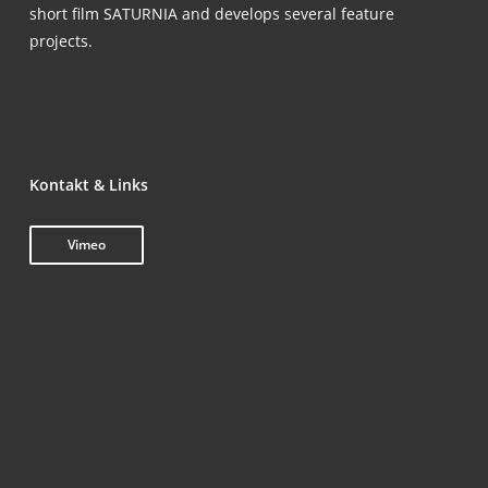
short film SATUR­NIA and deve­lo­ps seve­ral fea­ture
projects.
Kon­takt & Links
Vimeo