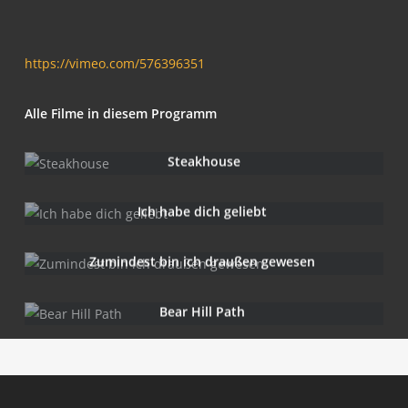
https://vimeo.com/576396351
Alle Fil­me in die­sem Programm
Steak­house
Ich habe dich geliebt
Zumin­dest bin ich drau­ßen gewesen
Bear Hill Path