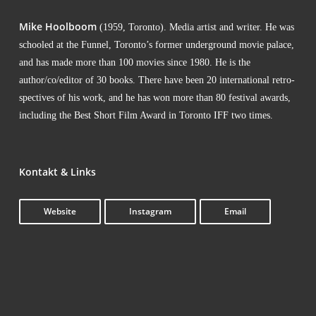
Mike Hool­boom
(1959, Toron­to). Media artist and wri­ter. He was
schoo­led at the Fun­nel, Toronto’s for­mer under­ground movie palace,
and has made more than 100 movies sin­ce 1980. He is the
author/co/editor of 30 books. The­re have been 20 inter­na­tio­nal retro­
s­pec­ti­ves of his work, and he has won more than 80 fes­ti­val awards,
inclu­ding the Best Short Film Award in Toron­to IFF two times.
Kon­takt & Links
Web­site
Insta­gram
Email