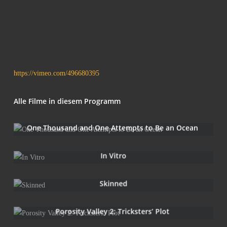
https://vimeo.com/496680395
Alle Fil­me in die­sem Programm
One Thousand and One Attempts to Be an Ocean
In Vitro
Skin­ned
Poro­si­ty Val­ley 2: Tricks­ters’ Plot