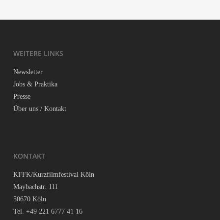
WEI­TE­RE LINKS
News­let­ter
Jobs & Praktika
Pres­se
Über uns / Kontakt
KON­TAKT
KFFK/Kurzfilmfestival Köln
May­bach­str. 111
50670 Köln
Tel. +49 221 6777 41 16