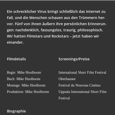
Ein schreck­li­cher Virus bringt schließ­lich das Inter­net zu
Fall, und die Men­schen schau­en aus den Trüm­mern her­
vor. Fünf von ihnen äußern ihre per­sön­li­chen Erin­ne­run­
gen: nach­denk­lich, fas­sungs­los, trau­rig, phi­lo­so­phisch.
Wir hat­ten Film­stars und Rock­stars – jetzt haben wir
einander.
Film­de­tails
Screenings/Preise
Regie: Mike Hoolboom
Inter­na­tio­nal Short Film Fes­ti­val
Buch: Mike Hoolboom
Oberhausen
Mon­ta­ge: Mike Hoolboom
Fes­ti­val du Nou­veau Cinéma
Pro­duk­ti­on: Mike Hoolboom
Upp­sa­la Inter­na­tio­nal Short Film
Festival
Bio­gra­phie