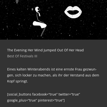
The Evening Her Mind Jum­ped Out Of Her Head
Best Of Fes­ti­vals III
Eines kal­ten Win­ter­abends ist eine erns­te Frau gezwun­
gen, sich locker zu machen, als ihr der Ver­stand aus dem
Kopf springt.
[social_buttons facebook=“true” twitter=“true”
google_plus=“true” pinterest=“true”]