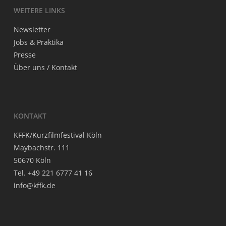
WEI­TE­RE LINKS
https://vimeo.com/126969908
News­let­ter
Jobs & Praktika
Pres­se
Über uns / Kontakt
KON­TAKT
KFFK/Kurzfilmfestival Köln
May­bach­str. 111
50670 Köln
Tel. +49 221 6777 41 16
info@kffk.de