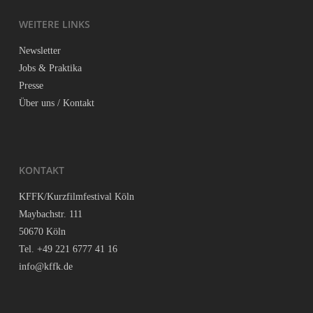
WEI­TE­RE LINKS
News­let­ter
Jobs & Praktika
Pres­se
Über uns / Kontakt
KON­TAKT
KFFK/Kurzfilmfestival Köln
May­bach­str. 111
50670 Köln
Tel. +49 221 6777 41 16
info@kffk.de