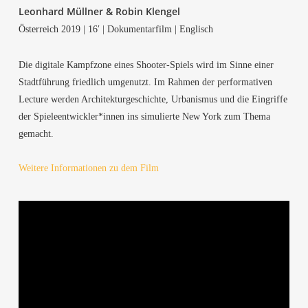
Leon­hard Müll­ner & Robin Klengel
Öster­reich 2019 | 16′ | Doku­men­tar­film | Englisch
Die digi­ta­le Kampf­zo­ne eines Shoo­ter-Spiels wird im Sin­ne einer
Stadt­füh­rung fried­lich umge­nutzt. Im Rah­men der per­for­ma­ti­ven
Lec­tu­re wer­den Archi­tek­tur­ge­schich­te, Urba­nis­mus und die Ein­grif­fe
der Spieleentwickler*innen ins simu­lier­te New York zum The­ma
gemacht.
Wei­te­re Infor­ma­tio­nen zu dem Film