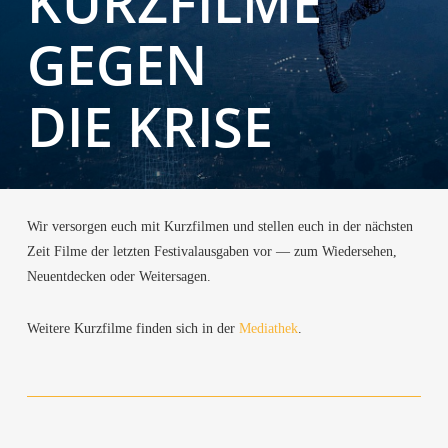
KURZ­FIL­ME
GEGEN
DIE KRISE
Wir ver­sor­gen euch mit Kurz­fil­men und stel­len euch in der nächs­ten
Zeit Fil­me der letz­ten Fes­ti­val­aus­ga­ben vor — zum Wie­der­se­hen,
Neu­ent­de­cken oder Weitersagen.
Wei­te­re Kurz­fil­me fin­den sich in der
Media­thek
.