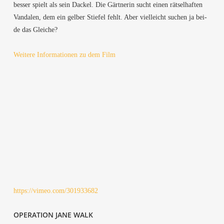
bes­ser spielt als sein Dackel. Die Gärt­ne­rin sucht einen rät­sel­haf­ten
Van­da­len, dem ein gel­ber Stie­fel fehlt. Aber viel­leicht suchen ja bei­
de das Gleiche?
Wei­te­re Infor­ma­tio­nen zu dem Film
https://vimeo.com/301933682
OPE­RA­TI­ON JANE WALK