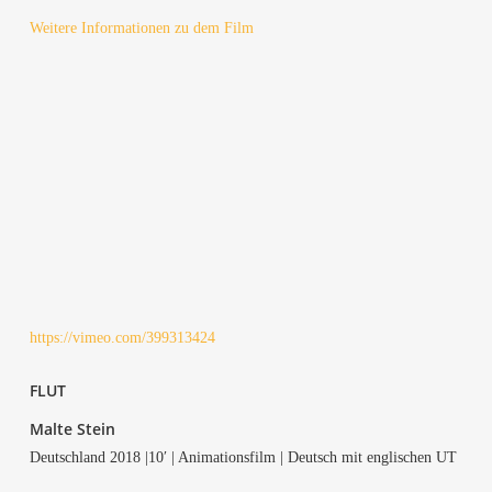
Wei­te­re Infor­ma­tio­nen zu dem Film
https://vimeo.com/399313424
FLUT
Mal­te Stein
Deutsch­land 2018 |10′ | Ani­ma­ti­ons­film | Deutsch mit eng­li­schen UT