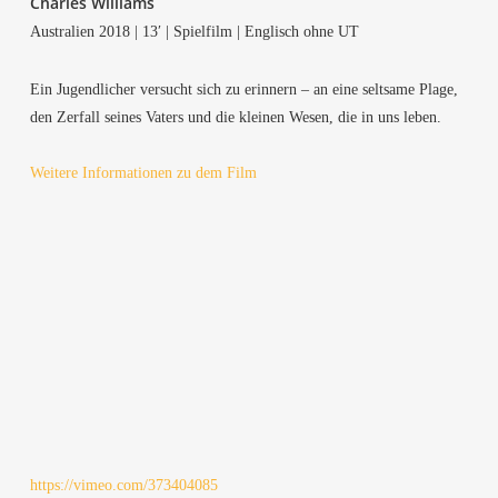
Charles Wil­liams
Aus­tra­li­en 2018 | 13′ | Spiel­film | Eng­lisch ohne UT
Ein Jugend­li­cher ver­sucht sich zu erin­nern – an eine selt­sa­me Pla­ge,
den Zer­fall sei­nes Vaters und die klei­nen Wesen, die in uns leben.
Wei­te­re Infor­ma­tio­nen zu dem Film
https://vimeo.com/373404085