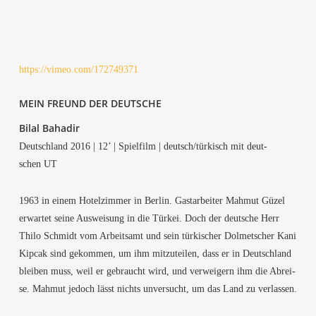
https://vimeo.com/172749371
MEIN FREUND DER DEUTSCHE
Bil­al Bahadir
Deutsch­land 2016 | 12’ | Spiel­film | deutsch/türkisch mit deut­
schen UT
1963 in einem Hotel­zim­mer in Ber­lin. Gast­ar­bei­ter Mah­mut Güzel
erwar­tet sei­ne Aus­wei­sung in die Tür­kei. Doch der deut­sche Herr
Thi­lo Schmidt vom Arbeits­amt und sein tür­ki­scher Dol­met­scher Kani
Kip­cak sind gekom­men, um ihm mit­zu­tei­len, dass er in Deutsch­land
blei­ben muss, weil er gebraucht wird, und ver­wei­gern ihm die Abrei­
se. Mah­mut jedoch lässt nichts unver­sucht, um das Land zu verlassen.