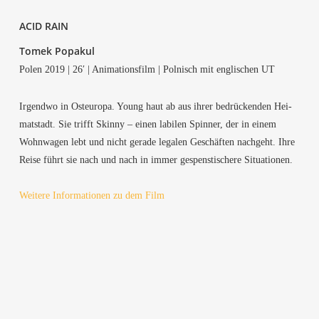
ACID RAIN
Tomek Pop­akul
Polen 2019 | 26′ | Ani­ma­ti­ons­film | Pol­nisch mit eng­li­schen UT
Irgend­wo in Ost­eu­ro­pa. Young haut ab aus ihrer bedrü­cken­den Hei­
mat­stadt. Sie trifft Skin­ny – einen labi­len Spin­ner, der in einem
Wohn­wa­gen lebt und nicht gera­de lega­len Geschäf­ten nach­geht. Ihre
Rei­se führt sie nach und nach in immer gespens­ti­sche­re Situationen.
Wei­te­re Infor­ma­tio­nen zu dem Film