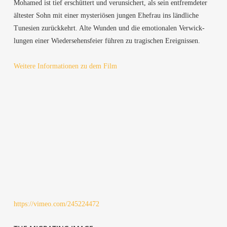
Moha­med ist tief erschüt­tert und ver­un­si­chert, als sein ent­frem­de­ter
ältes­ter Sohn mit einer mys­te­riö­sen jun­gen Ehe­frau ins länd­li­che
Tune­si­en zurück­kehrt. Alte Wun­den und die emo­tio­na­len Ver­wick­
lun­gen einer Wie­der­se­hens­fei­er füh­ren zu tra­gi­schen Ereignissen.
Wei­te­re Infor­ma­tio­nen zu dem Film
https://vimeo.com/245224472