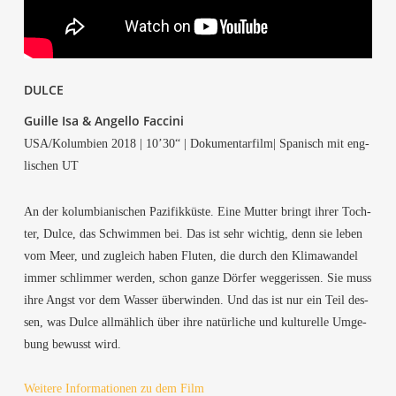
DUL­CE
Guil­le Isa & Angel­lo Faccini
USA/Kolumbien 2018 | 10’30“ | Doku­men­tar­film| Spa­nisch mit eng­
li­schen UT
An der kolum­bia­ni­schen Pazi­fik­küs­te. Eine Mut­ter bringt ihrer Toch­
ter, Dul­ce, das Schwim­men bei. Das ist sehr wich­tig, denn sie leben
vom Meer, und zugleich haben Flu­ten, die durch den Kli­ma­wan­del
immer schlim­mer wer­den, schon gan­ze Dör­fer weg­ge­ris­sen. Sie muss
ihre Angst vor dem Was­ser über­win­den. Und das ist nur ein Teil des­
sen, was Dul­ce all­mäh­lich über ihre natür­li­che und kul­tu­rel­le Umge­
bung bewusst wird.
Wei­te­re Infor­ma­tio­nen zu dem Film