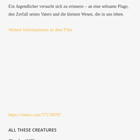
Ein Jugend­li­cher ver­sucht sich zu erin­nern – an eine selt­sa­me Pla­ge,
den Zer­fall sei­nes Vaters und die klei­nen Wesen, die in uns leben.
Wei­te­re Infor­ma­tio­nen zu dem Film
https://vimeo.com/375749787
ALL THE­SE CREATURES