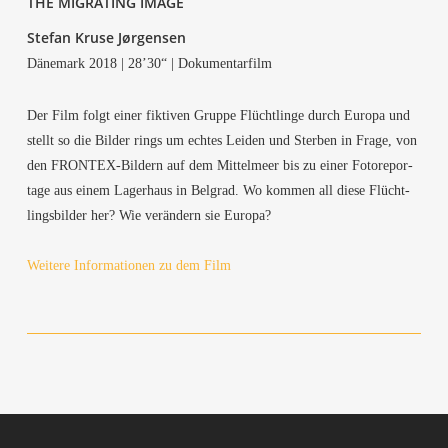
THE MIGRA­TING IMAGE
Ste­fan Kru­se Jørgensen
Däne­mark 2018 | 28’30“ | Dokumentarfilm
Der Film folgt einer fik­ti­ven Grup­pe Flücht­lin­ge durch Euro­pa und
stellt so die Bil­der rings um ech­tes Lei­den und Ster­ben in Fra­ge, von
den FRON­TEX-Bil­dern auf dem Mit­tel­meer bis zu einer Foto­re­por­
ta­ge aus einem Lager­haus in Bel­grad. Wo kom­men all die­se Flücht­
lings­bil­der her? Wie ver­än­dern sie Europa?
Wei­te­re Infor­ma­tio­nen zu dem Film