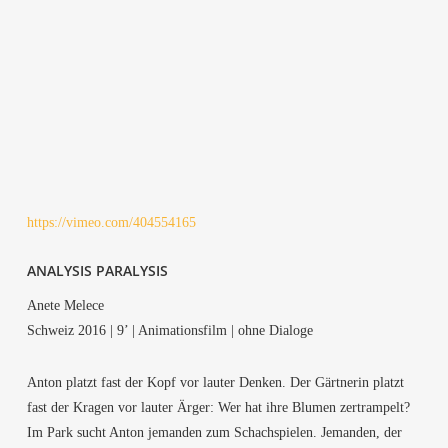
https://vimeo.com/404554165
ANA­LY­SIS PARALYSIS
Ane­te Melece
Schweiz 2016 | 9’ | Ani­ma­ti­ons­film | ohne Dialoge
Anton platzt fast der Kopf vor lau­ter Den­ken. Der Gärt­ne­rin platzt
fast der Kra­gen vor lau­ter Ärger: Wer hat ihre Blu­men zer­tram­pelt?
Im Park sucht Anton jeman­den zum Schach­spie­len. Jeman­den, der