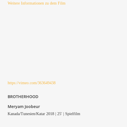
Wei­te­re Infor­ma­tio­nen zu dem Film
https://vimeo.com/363649438
BROT­HER­HOOD
Meryam Joo­be­ur
Kanada/Tunesien/Katar 2018 | 25′ | Spielfilm