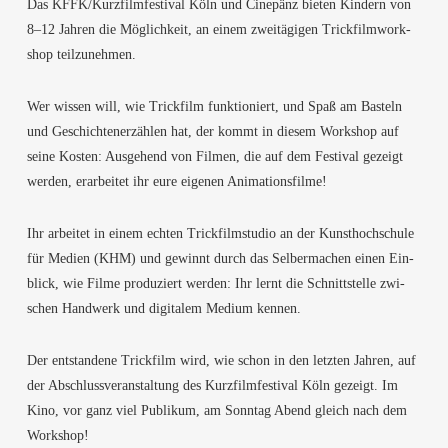
Das KFFK/Kurzfilmfestival Köln und Cine­pänz bie­ten Kin­dern von
8–12 Jah­ren die Mög­lich­keit, an einem zwei­tä­gi­gen Trick­film­work­
shop teilzunehmen.
Wer wis­sen will, wie Trick­film funk­tio­niert, und Spaß am Bas­teln
und Geschich­ten­er­zäh­len hat, der kommt in die­sem Work­shop auf
sei­ne Kos­ten: Aus­ge­hend von Fil­men, die auf dem Fes­ti­val gezeigt
wer­den, erar­bei­tet ihr eure eige­nen Animationsfilme!
Ihr arbei­tet in einem ech­ten Trick­film­stu­dio an der Kunst­hoch­schu­le
für Medi­en (KHM) und gewinnt durch das Sel­ber­ma­chen einen Ein­
blick, wie Fil­me pro­du­ziert wer­den: Ihr lernt die Schnitt­stel­le zwi­
schen Hand­werk und digi­ta­lem Medi­um kennen.
Der ent­stan­de­ne Trick­film wird, wie schon in den letz­ten Jah­ren, auf
der Abschluss­ver­an­stal­tung des Kurz­film­fes­ti­val Köln gezeigt. Im
Kino, vor ganz viel Publi­kum, am Sonn­tag Abend gleich nach dem
Workshop!