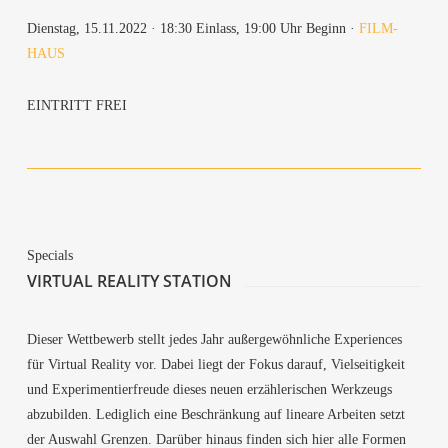
Diens­tag, 15.11.2022 · 18:30 Ein­lass, 19:00 Uhr Beginn ·
FILM­
HAUS
EIN­TRITT FREI
Spe­cials
VIR­TU­AL REA­LI­TY STATION
Die­ser Wett­be­werb stellt jedes Jahr außer­ge­wöhn­li­che Expe­ri­en­ces
für Vir­tu­al Rea­li­ty vor. Dabei liegt der Fokus dar­auf, Viel­sei­tig­keit
und Expe­ri­men­tier­freu­de die­ses neu­en erzäh­le­ri­schen Werk­zeugs
abzu­bil­den. Ledig­lich eine Beschrän­kung auf linea­re Arbei­ten setzt
der Aus­wahl Gren­zen. Dar­über hin­aus fin­den sich hier alle For­men