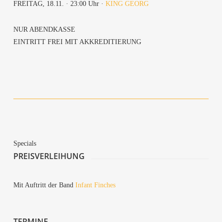
FREI­TAG, 18.11. · 23:00 Uhr ·
KING GEORG
NUR ABEND­KAS­SE
EIN­TRITT FREI MIT AKKREDITIERUNG
Spe­cials
PREIS­VER­LEI­HUNG
Mit Auf­tritt der Band
Infant Fin­ches
TER­MI­NE