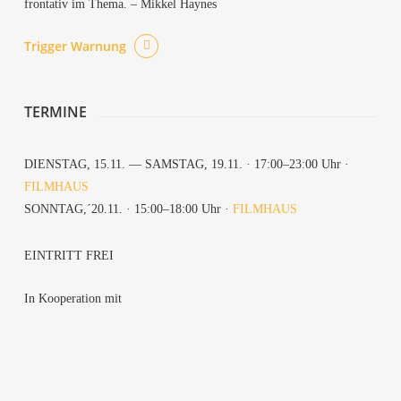
fron­ta­tiv im The­ma. – Mik­kel Haynes
Trig­ger Warnung
TER­MI­NE
DIENS­TAG, 15.11. — SAMS­TAG, 19.11. · 17:00–23:00 Uhr ·
FILM­HAUS
SONNTAG,´20.11. · 15:00–18:00 Uhr ·
FILM­HAUS
EIN­TRITT FREI
In Koope­ra­ti­on mit
Sta­ging Death
Aral­kum
Manch­mal weiß ich nicht wo die Sonne