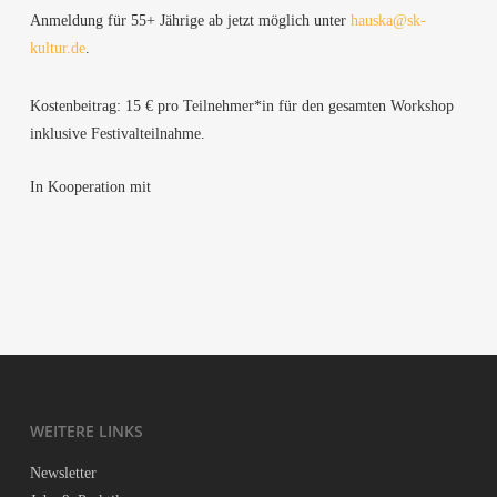
Anmel­dung für 55+ Jäh­ri­ge ab jetzt mög­lich unter
hauska@sk-
kultur.de
.
Kos­ten­bei­trag: 15 € pro Teilnehmer*in für den gesam­ten Work­shop
inklu­si­ve Festivalteilnahme.
In Koope­ra­ti­on mit
WEI­TE­RE LINKS
News­let­ter