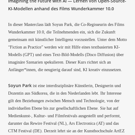
Ima­gi­ning the Future with AI — Ler­nen von Open-Source-
KI-Model­len anhand des Films Wun­der­kam­mer 10.0
In die­ser Mas­ter­class lädt Soy­un Park, die Co-Regis­seu­rin des Films
Wun­der­kam­mer 10.0, die Teil­neh­men­den ein, sich die Zukunft
gemein­sam mit künst­li­cher Intel­li­genz vor­zu­stel­len. Unter dem Mot­to
“Fic­tion as Prac­ti­ce” wer­den wir mit Hil­fe eines text­ba­sier­ten KI-
Modells (GPT) und eines Text-Bild-Modells (Dis­co Dif­fu­si­on) über
ima­gi­nä­re Sze­na­ri­en spe­ku­lie­ren. Die­ser Kurs rich­tet sich an
Anfänger*innen, die neu­gie­rig dar­auf sind, KI krea­tiv einzusetzen.
Soy­un Park
ist eine inter­dis­zi­pli­nä­re Künst­le­rin, Desi­gne­rin und
Dozen­tin aus Süd­ko­rea, die in den Nie­der­lan­den lebt. Ihr Inter­es­se
gilt den Bezie­hun­gen zwi­schen Mensch und Tech­no­lo­gie, von der
indi­vi­du­el­len Ebe­ne bis zur gesell­schaft­li­chen Ebe­ne. Sie hat auf
Medienkunst‑, Kul­tur- und Film­fes­ti­vals aus­ge­stellt und per­formt,
dar­un­ter das Rewire Fes­ti­val (NL), Ars Elec­tro­ni­ca (AT) und das
CTM Fes­ti­val (DE). Der­zeit lehrt sie an der Kunst­hoch­schu­le ArtEZ