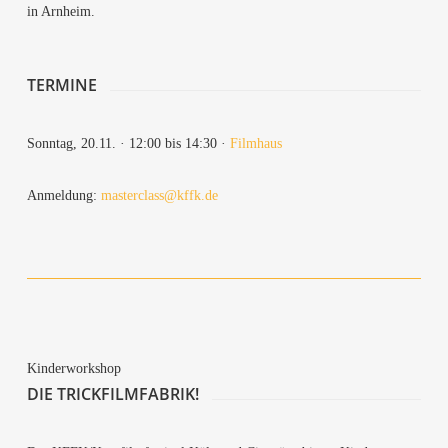
in Arnheim.
TER­MI­NE
Sonn­tag, 20.11. · 12:00 bis 14:30 ·
Film­haus
Anmel­dung:
masterclass@kffk.de
Kin­der­work­shop
DIE TRICK­FILM­FA­BRIK!