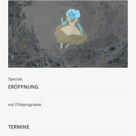
Spe­cials
ERÖFF­NUNG
mit Film­pro­gramm
TER­MI­NE