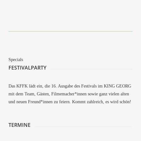
Cher­ries
Pink Rider
Eyes and Horns
Spe­cials
FES­TI­VAL­PAR­TY
Das KFFK lädt ein, die 16. Aus­ga­be des Fes­ti­vals im KING GEORG
mit dem Team, Gäs­ten, Filmemacher*innen sowie ganz vie­len alten
und neu­en Freund*innen zu fei­ern. Kommt zahl­reich, es wird schön!
TER­MI­NE