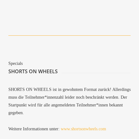
Limu­zi­nas (Limou­si­ne)
Steck­brief Natur — Fol­ge 2 und 3
Ter­ri­fy­ing Holes Compilation
Spe­cials
SHORTS ON WHEELS
SHORTS ON WHEELS ist in gewohn­tem For­mat zurück! Aller­dings
muss die Teilnehmer*innenzahl lei­der noch beschränkt wer­den. Der
Start­punkt wird für alle ange­mel­de­ten Teilnehmer*innen bekannt
gegeben.
Wei­te­re Infor­ma­tio­nen unter:
www.shortsonwheels.com