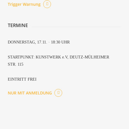
Trig­ger Warnung
TER­MI­NE
DON­NERS­TAG, 17.11. · 18:30 UHR
START­PUNKT: KUNST­WERK e.V, DEUTZ-MÜL­HEI­MER
STR. 115
EIN­TRITT FREI
NUR MIT ANMELDUNG
Fair­play
Humans are dum­ber when crammed up together
The Actress