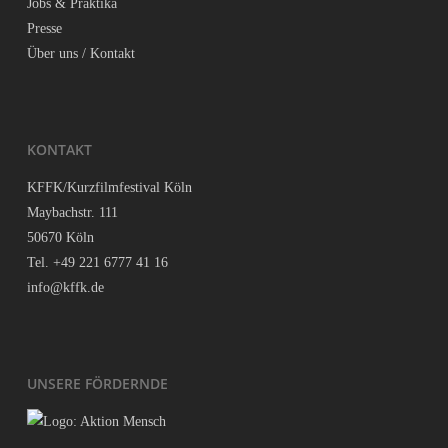
Jobs & Praktika
Pres­se
Über uns / Kontakt
KON­TAKT
KFFK/Kurzfilmfestival Köln
May­bach­str. 111
50670 Köln
Tel. +49 221 6777 41 16
info@kffk.de
UNSE­RE FÖRDERNDE