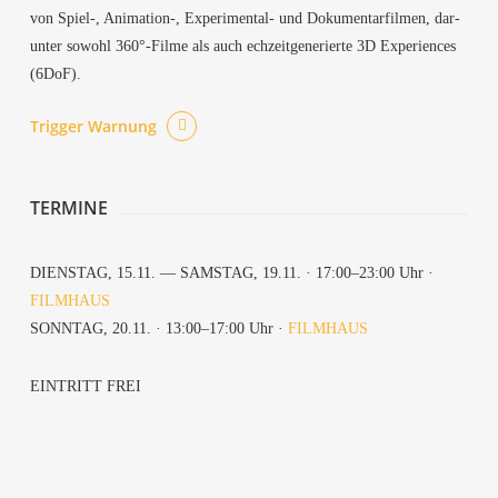
von Spiel‑, Animation‑, Expe­ri­men­tal- und Doku­men­tar­fil­men, dar­
un­ter sowohl 360°-Filme als auch ech­zeit­ge­ne­rier­te 3D Expe­ri­en­ces
(6DoF).
Trig­ger Warnung
TER­MI­NE
DIENS­TAG, 15.11. — SAMS­TAG, 19.11. · 17:00–23:00 Uhr ·
FILM­HAUS
SONN­TAG, 20.11. · 13:00–17:00 Uhr ·
FILM­HAUS
EIN­TRITT FREI
Ree­du­ca­ted
Lock­down Dream­scape VR