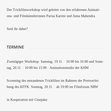
Der Trick­film­work­shop wird gelei­tet von den erfah­re­nen Ani­ma­ti­
ons- und Film­künst­le­rin­nen Pari­sa Kari­mi und Anna Mahendra.
Seid ihr dabei?
TER­MI­NE
Zwei­tä­gi­ger Work­shop: Sams­tag, 19.11. · 10:00 bis 16:00 und Sonn­
tag, 20.11. · 10:00 bis 15:00 · Ani­ma­ti­ons­stu­dio der KHM
Scree­ning des enstan­de­nen Trick­films im Rah­men der Preis­ver­lei­
hung des KFFK: Sonn­tag, 20.11. · ab 19:00 im Film­fo­rum NRW
in Koope­ra­ti­on mit Cinepänz