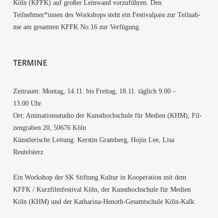
Köln (KFFK) auf gro­ßer Lein­wand vor­zu­füh­ren. Den
Teilnehmer*innen des Work­shops steht ein Fes­ti­val­pass zur Teil­nah­
me am gesam­ten KFFK No.16 zur Verfügung.
TER­MI­NE
Zeit­raum: Mon­tag, 14.11. bis Frei­tag, 18.11. täg­lich 9.00 –
13.00 Uhr
Ort: Ani­ma­ti­ons­stu­dio der Kunst­hoch­schu­le für Medi­en (KHM), Fil­
zen­gra­ben 20, 50676 Köln
Künst­le­ri­sche Lei­tung: Kers­tin Gram­berg, Hojin Lee, Lisa
Reutelsterz
Ein Work­shop der SK Stif­tung Kul­tur in Koope­ra­ti­on mit dem
KFFK / Kurz­film­fes­ti­val Köln, der Kunst­hoch­schu­le für Medi­en
Köln (KHM) und der Katha­ri­na-Henoth-Gesamt­schu­le Köln-Kalk.