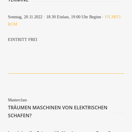
Sonn­tag, 20.11.2022 · 18:30 Ein­lass, 19:00 Uhr Beginn ·
FILM­FO­
RUM
EIN­TRITT FREI
Mas­ter­class
TRÄU­MEN MASCHI­NEN VON ELEK­TRI­SCHEN
SCHAFEN?