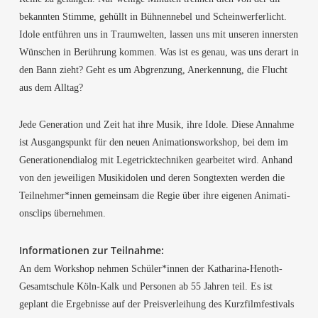
bekann­ten Stim­me, gehüllt in Büh­nen­ne­bel und Schein­wer­fer­licht.
Ido­le ent­füh­ren uns in Traum­wel­ten, las­sen uns mit unse­ren inners­ten
Wün­schen in Berüh­rung kom­men. Was ist es genau, was uns der­art in
den Bann zieht? Geht es um Abgren­zung, Aner­ken­nung, die Flucht
aus dem Alltag?
Jede Gene­ra­ti­on und Zeit hat ihre Musik, ihre Ido­le. Die­se Annah­me
ist Aus­gangs­punkt für den neu­en Ani­ma­ti­ons­work­shop, bei dem im
Gene­ra­tio­nen­dia­log mit Lege­trick­tech­ni­ken gear­bei­tet wird. Anhand
von den jewei­li­gen Musik­ido­len und deren Song­tex­ten wer­den die
Teilnehmer*innen gemein­sam die Regie über ihre eige­nen Ani­ma­ti­
ons­clips übernehmen.
Infor­ma­tio­nen zur Teilnahme:
An dem Work­shop neh­men Schüler*innen der Katha­ri­na-Henoth-
Gesamt­schu­le Köln-Kalk und Per­so­nen ab 55 Jah­ren teil. Es ist
geplant die Ergeb­nis­se auf der Preis­ver­lei­hung des Kurz­film­fes­ti­vals