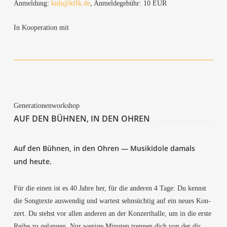
Anmel­dung:
kids@kffk.de
, Anmel­de­ge­bühr: 10 EUR
In Koope­ra­ti­on mit
Gene­ra­tio­nen­work­shop
AUF DEN BÜH­NEN, IN DEN OHREN
Auf den Büh­nen, in den Ohren — Musik­ido­le damals
und heute.
Für die einen ist es 40 Jah­re her, für die ande­ren 4 Tage: Du kennst
die Song­tex­te aus­wen­dig und war­test sehn­süch­tig auf ein neu­es Kon­
zert. Du stehst vor allen ande­ren an der Kon­zert­hal­le, um in die ers­te
Rei­he zu gelan­gen. Nur weni­ge Minu­ten tren­nen dich von der dir