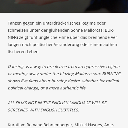
Tan­zen gegen ein unter­drü­cke­ri­sches Regime oder
schmel­zen unter der glü­hen­den Son­ne Mal­lor­cas: BUR­
NING zeigt fünf unglei­che Fil­me über das bren­nen­de Ver­
lan­gen nach poli­ti­scher Ver­än­de­rung oder einem authen­
ti­sche­ren Leben.
Dancing as a way to break free from an oppres­si­ve regime
or mel­ting away under the bla­zing Mal­lor­ca sun: BUR­NING
shows five films about bur­ning desi­re, whe­ther for radi­cal
poli­ti­cal chan­ge, or a more authen­tic life.
ALL FILMS NOT IN THE ENG­LISH LAN­GUAGE WILL BE
SCREE­NED WITH ENG­LISH SUBTITLES.
Kura­ti­on: Roma­ne Bohn­em­ber­ger, Mik­kel Hay­nes, Ame­