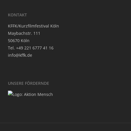
KON­TAKT
KFFK/Kurzfilmfestival Köln
May­bach­str. 111
50670 Köln
Tel. +49 221 6777 41 16
info@kffk.de
UNSE­RE FÖRDERNDE