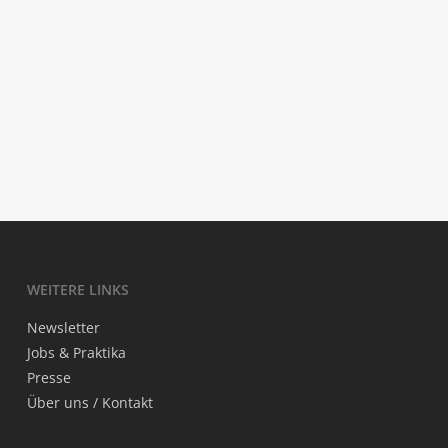
Let My Body Speak
Kel­ly Lee Owens — Melt!
La Her­i­da Luminosa
WEI­TE­RE LINKS
News­let­ter
Jobs & Praktika
Pres­se
Über uns / Kontakt