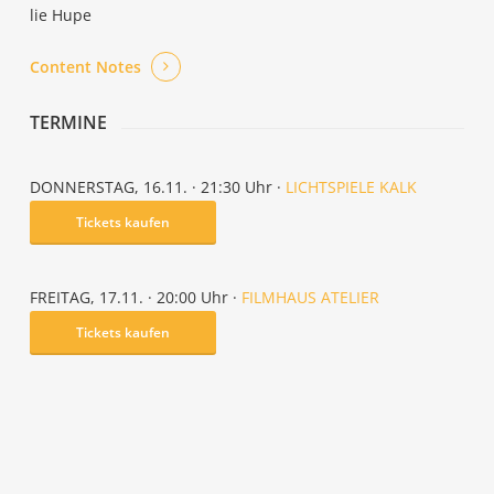
lie Hupe
Con­tent Notes
TER­MI­NE
DON­NERS­TAG, 16.11. · 21:30 Uhr ·
LICHT­SPIE­LE KALK
Tickets kau­fen
FREI­TAG, 17.11. · 20:00 Uhr ·
FILM­HAUS ATELIER
Tickets kau­fen
And me, I’m dancing too
I can see the sun but I can’t feel it yet