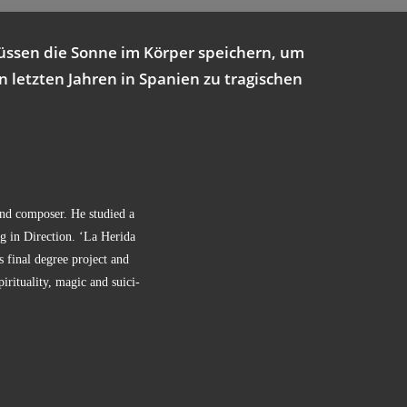
üs­sen die Son­ne im Kör­per spei­chern, um
letz­ten Jah­ren in Spa­ni­en zu tra­gi­schen
and com­po­ser. He stu­di­ed a
ng in Direc­tion. ‘La Her­i­da
is final degree pro­ject and
ri­tua­li­ty, magic and sui­ci­