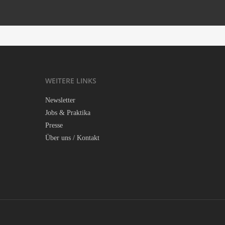
And me, I’m dancing too
‘.get_the_title().’
Kel­ly Lee Owens — Melt!
‘.get_the_title().’
WEI­TE­RE LINKS
News­let­ter
Jobs & Praktika
Pres­se
Über uns / Kontakt