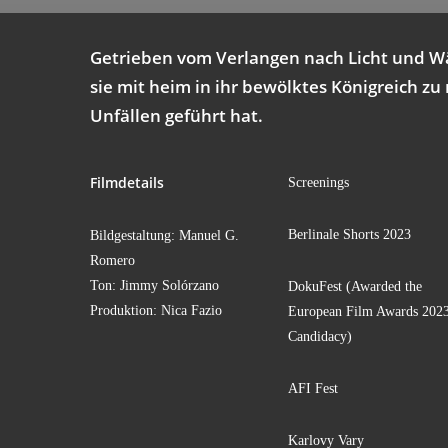
Getrie­ben vom Ver­lan­gen nach Licht und Wär
sie mit heim in ihr bewölk­tes König­reich zu n
Unfäl­len geführt hat.
Film­de­tails
Scree­nings
Ber­li­na­le Shorts 2023
Bild­ge­stal­tung: Manu­el G.
Romero
Ton: Jim­my Solórzano
Doku­Fest (Award­ed the
Pro­duk­ti­on: Nica Fazio
Euro­pean Film Awards 202
Candidacy)
AFI Fest
Kar­l­o­vy Vary