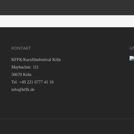
I can see the sun but I can’t feel it yet
‘.get_the_title().’
‘.
La Her­i­da Luminosa
‘.get_the_title().’
KON­TAKT
U
KFFK/Kurzfilmfestival Köln
May­bach­str. 111
50670 Köln
Tel. +49 221 6777 41 16
info@kffk.de