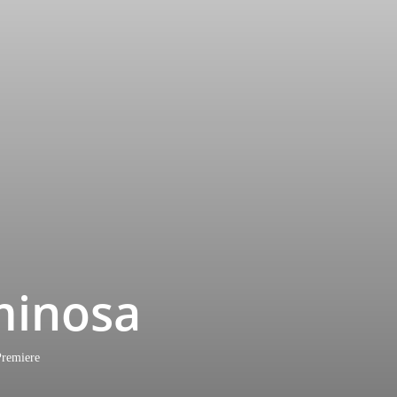
uminosa
-Premiere