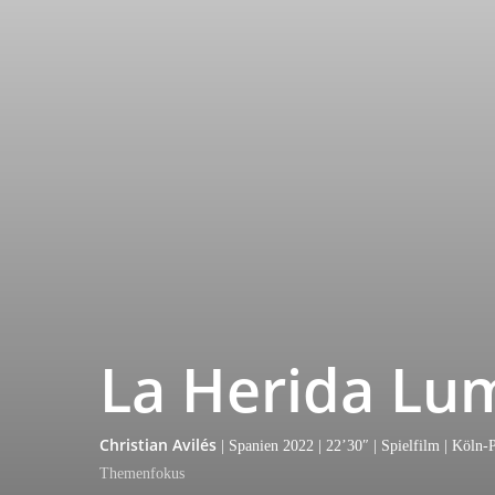
La Her­i­da L
Chris­ti­an Avilés
| Spa­ni­en 2022 | 22’30″ | Spiel­film | Köln
The­men­fo­kus