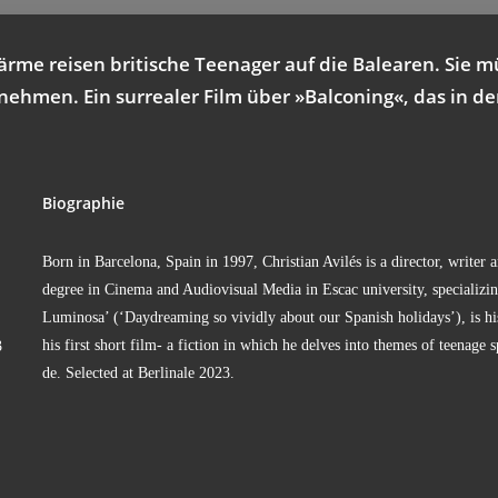
­me rei­sen bri­ti­sche Teen­ager auf die Balea­ren. Sie m
eh­men. Ein sur­rea­ler Film über »Bal­co­ning«, das in den 
Bio­gra­phie
Born in Bar­ce­lo­na, Spain in 1997, Chris­ti­an Avilés is a direc­tor, wri­ter 
degree in Cine­ma and Audio­vi­su­al Media in Escac uni­ver­si­ty, spe­cia­li­zi
Lumi­no­sa’ (‘Day­d­re­a­ming so vivid­ly about our Spa­nish holi­days’), is h
his first short film- a fic­tion in which he del­ves into the­mes of teenage spi­
3
de. Sel­ec­ted at Ber­li­na­le 2023.