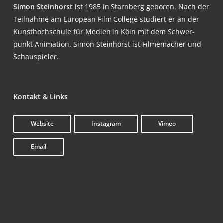
Simon Stein­horst
ist 1985 in Starn­berg gebo­ren. Nach der
Teil­nah­me am Euro­pean Film Col­lege stu­diert er an der
Kunst­hoch­schu­le für Medi­en in Köln mit dem Schwer­
punkt Ani­ma­ti­on. Simon Stein­horst ist Fil­me­ma­cher und
Schauspieler.
Kon­takt & Links
Web­site
Insta­gram
Vimeo
Email