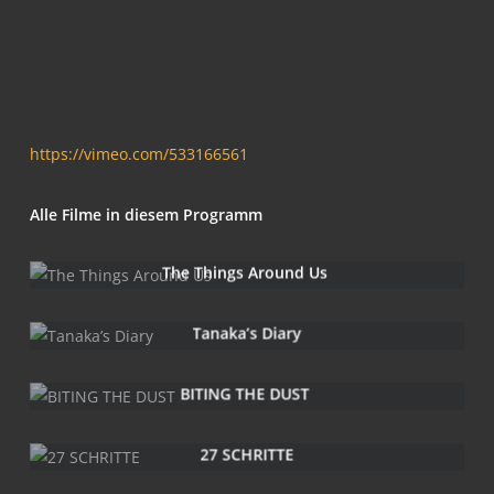
https://vimeo.com/533166561
Alle Fil­me in die­sem Programm
The Things Around Us
Tanaka’s Dia­ry
BITING THE DUST
27 SCHRIT­TE