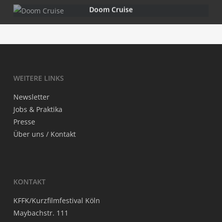
Doom Crui­se
WEI­TE­RE LINKS
News­let­ter
Jobs & Praktika
Pres­se
Über uns / Kontakt
KON­TAKT
KFFK/Kurzfilmfestival Köln
May­bach­str. 111