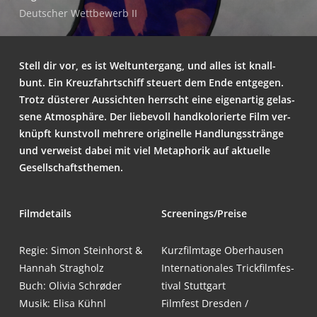
Deut­scher Wett­be­werb II
Stell dir vor, es ist Welt­un­ter­gang, und alles ist knall­
bunt. Ein Kreuz­fahrt­schiff steu­ert dem Ende ent­ge­gen.
Trotz düs­te­rer Aus­sich­ten herrscht eine eigen­ar­tig gelas­
se­ne Atmo­sphä­re. Der lie­be­voll hand­ko­lo­rier­te Film ver­
knüpft kunst­voll meh­re­re ori­gi­nel­le Hand­lungs­strän­ge
und ver­weist dabei mit viel Meta­pho­rik auf aktu­el­le
Gesellschaftsthemen.
Film­de­tails
Screenings/Preise
Regie: Simon Stein­horst &
Kurz­film­ta­ge Oberhausen
Han­nah Stragholz
Inter­na­tio­na­les Trick­film­fes­
Buch: Oli­via Schrøder
ti­val Stuttgart
Musik: Eli­sa Kühnl
Film­fest Dres­den /