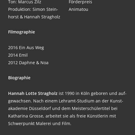
Ton: Mar­cus Zilz
Förderpreis
Pro­duk­ti­on: Simon Stein­
Ani­ma­tou
horst & Han­nah Stragholz
Fil­mo­gra­phie
2016
Ein Aus Weg
2014
Emil
2012
Daph­ne & Noa
Bio­gra­phie
Han­nah Lot­te Strag­holz
ist 1990 in Köln gebo­ren und auf­
ge­wach­sen. Nach einem Lehr­amt-Stu­di­um an der Kunst­
aka­de­mie Düs­sel­dorf und dem Meis­ter­schü­ler­ti­tel bei
Katha­ri­na Gros­se, arbei­tet sie als freie Künst­le­rin mit
Schwer­punkt Male­rei und Film.