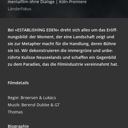
men­tal­film ohne Dia­lo­ge | Köln-Premiere
Län­der­fo­kus
Bei »ESTAB­LI­SHING EDEN« dreht sich alles um das Eröff­
nungs­bild: der Moment, der eine Land­schaft zeigt und
sie zur Meta­pher macht für die Hand­lung, deren Büh­ne
sie ist. Wir dekon­stru­ie­ren die immer­grü­ne und unbe­
rühr­te Kulis­se Neu­see­lands und schaf­fen ein Gegen­bild
zu dem Para­dies, das die Film­in­dus­trie ver­ein­nahmt hat.
Film­de­tails
Regie: Broer­sen & Lukàcs
Musik: Ber­end Dub­be & GT
Thomas
Bio­gra­phie