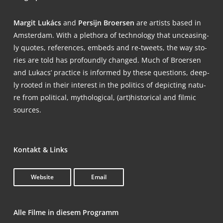
Mar­git Lukács
and
Per­si­jn Broer­sen
are artists based in
Ams­ter­dam. With a ple­tho­ra of tech­no­lo­gy that unce­a­sing­
ly quo­tes, refe­ren­ces, embeds and re-tweets, the way sto­
ries are told has pro­found­ly chan­ged. Much of Broer­sen
and Lukacs’ prac­ti­ce is infor­med by the­se ques­ti­ons, deep­
ly roo­ted in their inte­rest in the poli­tics of depic­ting natu­
re from poli­ti­cal, mytho­lo­gi­cal, (art)historical and fil­mic
sources.
Kon­takt & Links
Web­site
Email
Alle Fil­me in die­sem Programm