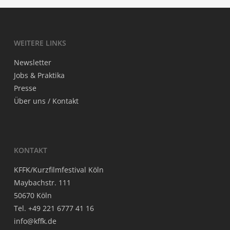
WEI­TE­RE LINKS
News­let­ter
Jobs & Praktika
Pres­se
Über uns / Kontakt
KON­TAKT
KFFK/Kurzfilmfestival Köln
May­bach­str. 111
50670 Köln
Tel. +49 221 6777 41 16
info@kffk.de