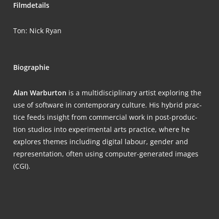
Film­de­tails
Ton: Nick Ryan
Bio­gra­phie
Alan War­bur­ton
is a mul­ti­di­sci­pli­na­ry artist explo­ring the
use of soft­ware in con­tem­po­ra­ry cul­tu­re. His hybrid prac­
ti­ce feeds insight from com­mer­cial work in post-pro­duc­
tion stu­di­os into expe­ri­men­tal arts prac­ti­ce, whe­re he
explo­res the­mes inclu­ding digi­tal labour, gen­der and
repre­sen­ta­ti­on, often using com­pu­ter-gene­ra­ted images
(CGI).