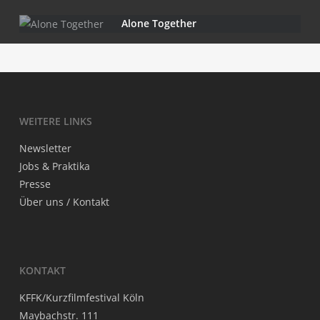
Alo­ne Together
WEI­TE­RE LINKS
News­let­ter
Jobs & Praktika
Pres­se
Über uns / Kontakt
KON­TAKT
KFFK/Kurzfilmfestival Köln
May­bach­str. 111