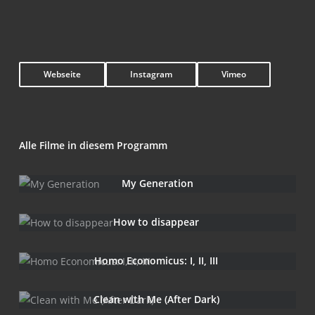
Web­sei­te
Insta­gram
Vimeo
Alle Fil­me in die­sem Programm
My Gene­ra­ti­on
How to disappear
Homo Eco­no­mic­us: I, II, III
Clean with Me (After Dark)