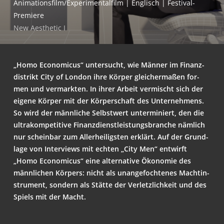
Animationsfilm/Experimentalfilm | Eng­lisch | Festival-
Premiere
New Aes­the­tic I
„Homo Eco­no­mic­us“ unter­sucht, wie Män­ner im Finanz­
di­strikt City of Lon­don ihre Kör­per glei­cher­ma­ßen for­
men und ver­mark­ten. In ihrer Arbeit ver­mischt sich der
eige­ne Kör­per mit der Kör­per­schaft des Unter­neh­mens.
So wird der männ­li­che Selbst­wert unter­mi­niert, den die
ultra­kom­pe­ti­ti­ve Finanz­dienst­leis­tungs­bran­che näm­lich
nur schein­bar zum Aller­hei­ligs­ten erklärt. Auf der Grund­
la­ge von Inter­views mit ech­ten „City Men“ ent­wirft
„Homo Eco­no­mic­us“ eine alter­na­ti­ve Öko­no­mie des
männ­li­chen Kör­pers: nicht als unan­ge­foch­te­nes Macht­in­
stru­ment, son­dern als Stät­te der Ver­letz­lich­keit und des
Spiels mit der Macht.