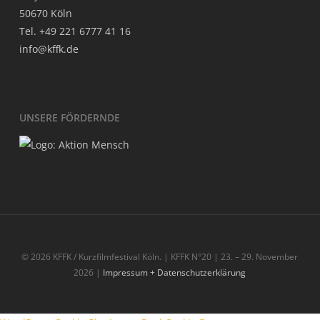
50670 Köln
Tel. +49 221 6777 41 16
info@kffk.de
UNSE­RE FÖRDERNDE
© 2026 KFFK / Kurzfilmfestival Köln. | KFFK N°20 | 23. – 29. November
2026 |
Impressum + Datenschutzerklärung