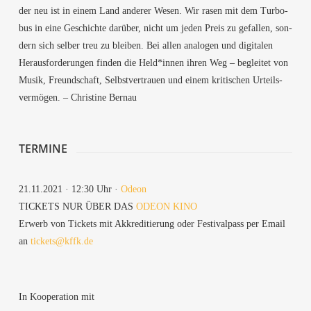
der neu ist in einem Land ande­rer Wesen. Wir rasen mit dem Tur­bo­
bus in eine Geschich­te dar­über, nicht um jeden Preis zu gefal­len, son­
dern sich sel­ber treu zu blei­ben. Bei allen ana­lo­gen und digi­ta­len
Her­aus­for­de­run­gen fin­den die Held*innen ihren Weg – beglei­tet von
Musik, Freund­schaft, Selbst­ver­trau­en und einem kri­ti­schen Urteils­
ver­mö­gen. – Chris­ti­ne Bernau
TER­MI­NE
21.11.2021 · 12:30 Uhr ·
Ode­on
TICKETS NUR ÜBER DAS
ODE­ON KINO
Erwerb von Tickets mit Akkre­di­tie­rung oder Fes­ti­val­pass per Email
an
tickets@kffk.de
In Koope­ra­ti­on mit