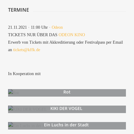
TER­MI­NE
21.11.2021 · 11:00 Uhr ·
Ode­on
TICKETS NUR ÜBER DAS
ODE­ON KINO
Erwerb von Tickets mit Akkre­di­tie­rung oder Fes­ti­val­pass per Email
an
tickets@kffk.de
In Koope­ra­ti­on mit
Rot
KIKI DER VOGEL
Ein Luchs in der Stadt