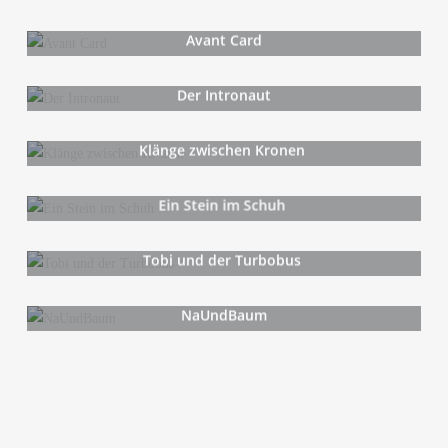
Avant Card
Der Intro­naut
Klän­ge zwi­schen Kronen
Ein Stein im Schuh
Tobi und der Turbobus
NaUn­d­Baum