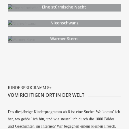
Eine stür­mi­sche Nacht
Nixen­schwanz
War­mer Stern
KIN­DER­PRO­GRAMM 8+
VOM RICH­TI­GEN ORT IN DER WELT
Das dies­jäh­ri­ge Kin­der­pro­gramm ab 8 ist eine Suche: Wo komm’ ich
her, wo gehör’ ich hin, und wie steu­er’ ich durch die 1000 Bil­der
und Geschich­ten im Inter­net? Wir begeg­nen einem klei­nen Frosch,