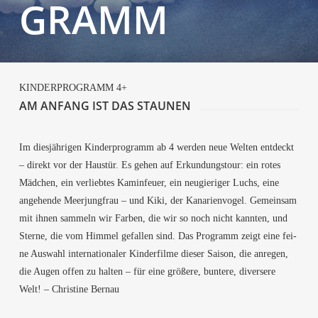
GRAMM
KIN­DER­PRO­GRAMM 4+
AM ANFANG IST DAS STAUNEN
Im dies­jäh­ri­gen Kin­der­pro­gramm ab 4 wer­den neue Wel­ten ent­deckt
– direkt vor der Haus­tür. Es gehen auf Erkun­dungs­tour: ein rotes
Mäd­chen, ein ver­lieb­tes Kamin­feu­er, ein neu­gie­ri­ger Luchs, eine
ange­hen­de Meer­jung­frau – und Kiki, der Kana­ri­en­vo­gel. Gemein­sam
mit ihnen sam­meln wir Far­ben, die wir so noch nicht kann­ten, und
Ster­ne, die vom Him­mel gefal­len sind. Das Pro­gramm zeigt eine fei­
ne Aus­wahl inter­na­tio­na­ler Kin­der­fil­me die­ser Sai­son, die anre­gen,
die Augen offen zu hal­ten – für eine grö­ße­re, bun­te­re, diver­se­re
Welt! – Chris­ti­ne Bernau