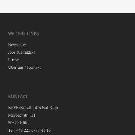
WEI­TE­RE LINKS
News­let­ter
Jobs & Praktika
Pres­se
Über uns / Kontakt
KON­TAKT
KFFK/Kurzfilmfestival Köln
May­bach­str. 111
50670 Köln
Tel. +49 221 6777 41 16