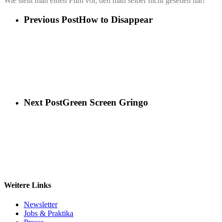
Wie stellt man einen Film vor, den man sel­ber nicht gese­hen hat?
Previous Post
How to Disappear
Next Post
Green Screen Gringo
Wei­te­re Links
News­let­ter
Jobs & Praktika