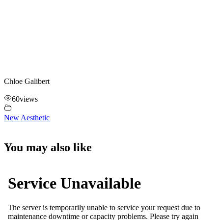
Chloe Gali­bert
60
views
New Aes­the­tic
You may also like