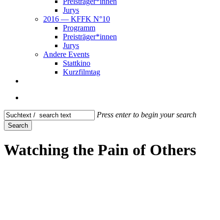
Preisträger*innen
Jurys
2016 — KFFK N°10
Pro­gramm
Preisträger*innen
Jurys
Ande­re Events
Statt­ki­no
Kurz­film­tag
instagram
telegram
email
search
Press enter to begin your search
Search
Close
Search
Wat­ching the Pain of Others