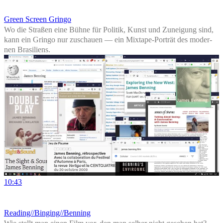
Green Screen Grin­go
Wo die Stra­ßen eine Büh­ne für Poli­tik, Kunst und Zunei­gung sind,
kann ein Grin­go nur zuschau­en — ein Mix­tape-Por­trät des moder­
nen Brasiliens.
10:43
Reading//Binging//Benning