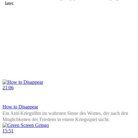
How to Disappear
Total Refu­sal (Leon­hard Müll­ner, Robin Klen­gel & Micha­el
Stumpf)
21:06
How to Dis­ap­pear
Ein Anti-Kriegs­film im wahrs­ten Sin­ne des Wor­tes, der nach den
Mög­lich­kei­ten des Frie­dens in einem Kriegs­spiel sucht.
15:51