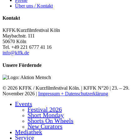
Pres­se
Über uns / Kontakt
Kon­takt
KFFK/Kurzfilmfestival Köln
May­bach­str. 111
50670 Köln
Tel. +49 221 6777 41 16
info@kffk.de
Unse­re Fördernde
© 2026 KFFK / Kurzfilmfestival Köln. | KFFK N°20 | 23. – 29.
November 2026 |
Impressum + Datenschutzerklärung
Events
Close
Fes­ti­val 2026
Menu
Short Mon­day
Shorts On Wheels
New Cura­tors
Media­thek
Ser­vice