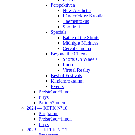
Per­spek­ti­ven
New Aes­the­tic
Län­der­fo­kus: Kroatien
The­men­fo­kus
Spot­light
Spe­cials
Batt­le of the Shorts
Mid­night Madness
Cere­al Cinema
Bey­ond the Cinema
Shorts On Wheels
Loop
Vir­tu­al Reality
Best of Festivals
Kin­der­pro­gramm
Events
Preisträger*innen
Jurys
Partner*innen
2024 — KFFK N°18
Pro­gramm
Preisträger*innen
Jurys
2023 — KFFK N°17