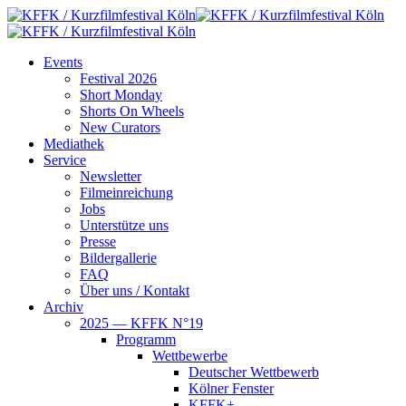
Skip
to
main
search
Menu
Events
content
Fes­ti­val 2026
Short Mon­day
Shorts On Wheels
New Cura­tors
Media­thek
Ser­vice
News­let­ter
Film­ein­rei­chung
Jobs
Unter­stüt­ze uns
Pres­se
Bil­der­gal­le­rie
FAQ
Über uns / Kontakt
Archiv
2025 — KFFK N°19
Pro­gramm
Wett­be­wer­be
Deut­scher Wettbewerb
Köl­ner Fenster
KFFK+