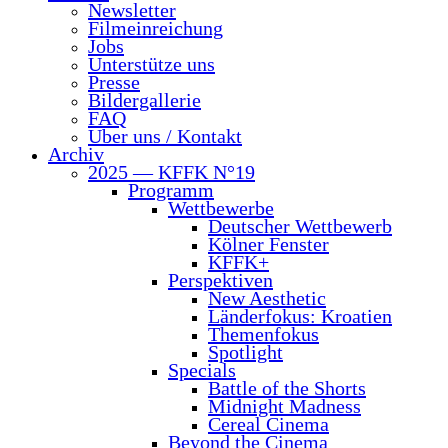
News­let­ter
Film­ein­rei­chung
Jobs
Unter­stüt­ze uns
Pres­se
Bil­der­gal­le­rie
FAQ
Über uns / Kontakt
Archiv
2025 — KFFK N°19
Pro­gramm
Wett­be­wer­be
Deut­scher Wettbewerb
Köl­ner Fenster
KFFK+
Per­spek­ti­ven
New Aes­the­tic
Län­der­fo­kus: Kroatien
The­men­fo­kus
Spot­light
Spe­cials
Batt­le of the Shorts
Mid­night Madness
Cere­al Cinema
Bey­ond the Cinema