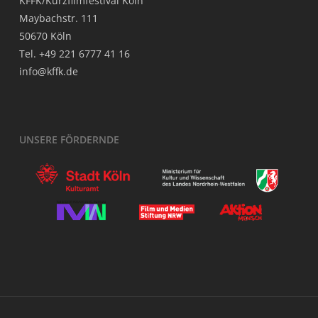
KFFK/Kurzfilmfestival Köln
May­bach­str. 111
50670 Köln
Tel. +49 221 6777 41 16
info@kffk.de
UNSE­RE FÖRDERNDE