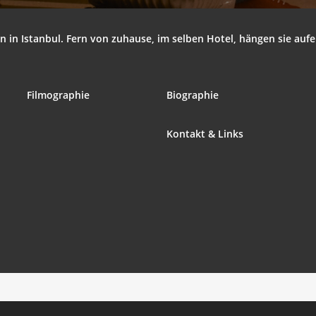
i­on in Istan­bul. Fern von zuhau­se, im sel­ben Hotel, hän­gen sie auf­
Fil­mo­gra­phie
Bio­gra­phie
Kon­takt & Links
Cross My Heart and Hope To Die
‘.get_the_title().’
‘.
Beau­tiful Men
‘.get_the_title().’