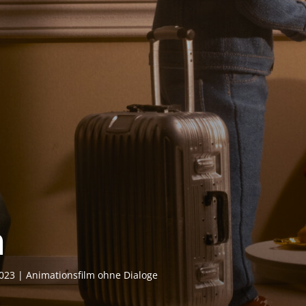
n
3 | Ani­ma­ti­ons­film ohne Dialoge