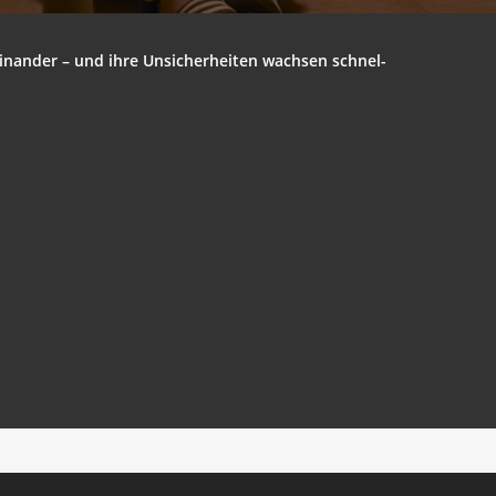
ein­an­der – und ihre Unsi­cher­hei­ten wach­sen schnel­
La Per­ra (The Bitch)
get_the_title().’