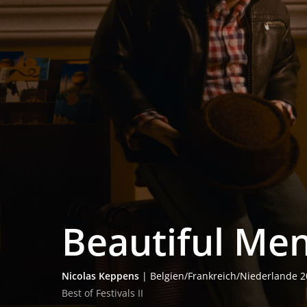
Beau­tiful Me
Nico­las Kep­pens
| Belgien/Frankreich/Niederlande 202
Best of Fes­ti­vals II