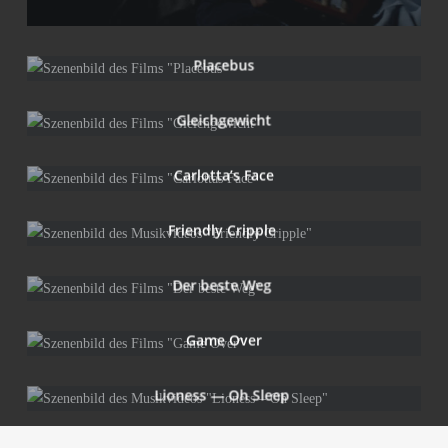
Pla­ce­bus
Gleich­ge­wicht
Carlotta’s Face
Fri­end­ly Cripple
Der bes­te Weg
Game Over
Lio­ness — Oh Sleep