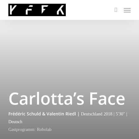
Skip
Menu
to
search
main
content
Carlotta’s Face
Fré­dé­ric Schuld & Valen­tin Riedl |
Deutsch­land 2018 | 5′30″ |
Deutsch
Gast­pro­gramm: Robolab