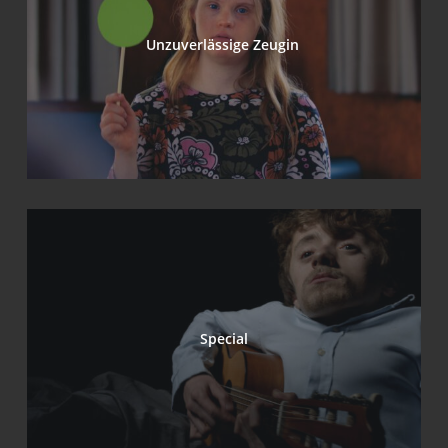
Unzu­ver­läs­si­ge Zeugin
Spe­cial