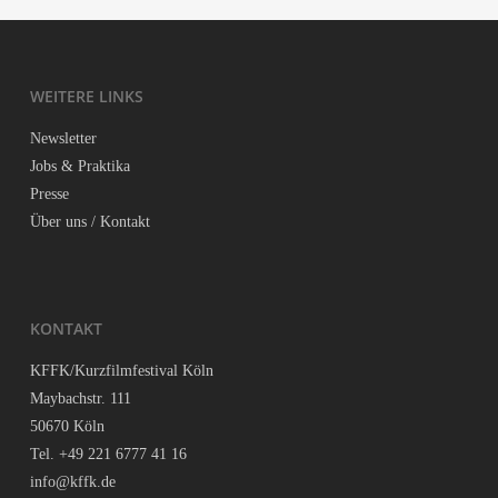
WEI­TE­RE LINKS
News­let­ter
Jobs & Praktika
Pres­se
Über uns / Kontakt
KON­TAKT
KFFK/Kurzfilmfestival Köln
May­bach­str. 111
50670 Köln
Tel. +49 221 6777 41 16
info@kffk.de