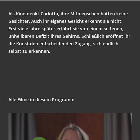
Als Kind denkt Car­lot­ta, ihre Mit­men­schen hät­ten kei­ne
Gesich­ter. Auch ihr eige­nes Gesicht erkennt sie nicht.
Erst vie­le Jah­re spä­ter erfährt sie von einem sel­te­nen,
unheil­ba­ren Defi­zit ihres Gehirns. Schließ­lich eröff­net ihr
die Kunst den ent­schei­den­den Zugang, sich end­lich
selbst zu erkennen.
Alle Fil­me in die­sem Programm