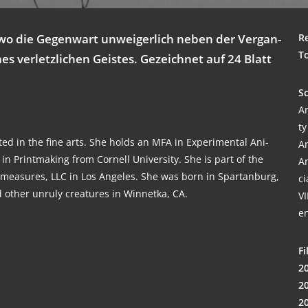
, wo die Gegen­wart unwei­ger­lich neben der Ver­gan­
Re
T
es ver­letz­li­chen Geis­tes. Gezeich­net auf 24 Blatt
Sc
An
t
o­ted in the fine arts. She holds an MFA in Expe­ri­men­tal Ani­
An
 in Print­ma­king from Cor­nell Uni­ver­si­ty. She is part of the
An
er­me­a­su­res, LLC in Los Ange­les. She was born in Spar­tan­burg,
ci
d other unru­ly crea­tures in Win­net­ka, CA.
VI
e
Fi
2
2
2