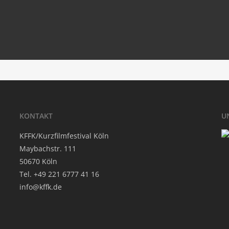
Ser­vicio Necroló­gi­co Para Usted
‘.get_the_title().’
‘.
Design Bio Toilet
‘.get_the_title().’
‘.
KON­TAKT
U
KFFK/Kurzfilmfestival Köln
May­bach­str. 111
50670 Köln
Tel. +49 221 6777 41 16
info@kffk.de