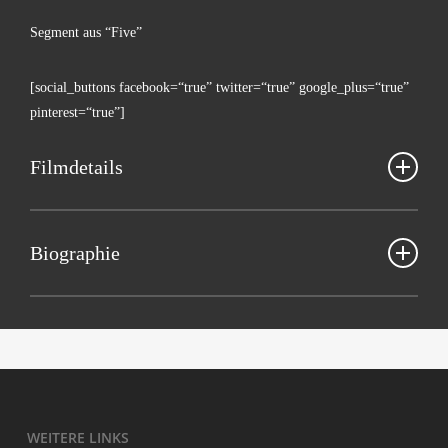
Seg­ment aus “Five”
[social_buttons facebook=“true” twitter=“true” google_plus=“true”
pinterest=“true”]
Film­de­tails
Abbas Kiaros­t­ami
Bio­gra­phie
Iran 2003, 6’, Spielfilm
PAVR is an award-win­ning VR & 360 pro­duc­tion com­pa­ny in San­ta
Moni­ca, CA.
WEI­TE­RE LINKS