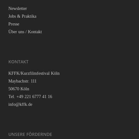
News­let­ter
Jobs & Praktika
Pres­se
Über uns / Kontakt
KON­TAKT
KFFK/Kurzfilmfestival Köln
May­bach­str. 111
50670 Köln
Tel. +49 221 6777 41 16
info@kffk.de
UNSE­RE FÖRDERNDE