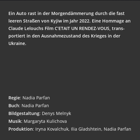
Ein Auto rast in der Mor­gen­däm­me­rung durch die fast
lee­ren Stra­ßen von Kyjiw im Jahr 2022. Eine Hom­mage an
Clau­de Lelouchs Film C’E­TAIT UN REN­DEZ-VOUS, trans­
por­tiert in den Aus­nah­me­zu­stand des Krie­ges in der
Ukraine.
Regie
: Nadia Parfan
Buch
: Nadia Parfan
Bild­ge­stal­tung
: Denys Melnyk
Musik
: Mar­ga­ry­ta Kulichova
Pro­duk­ti­on
: Iry­na Kovalch­uk, Ilia Gladsht­ein, Nadia Parfan