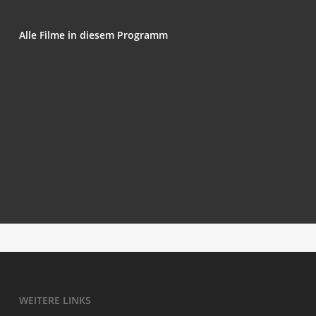
Alle Fil­me in die­sem Programm
It’s A Date
Schla­fen­de Hunde
The Bla­ze — Virile
Die Toch­ter
Long Distance
Alt Wer­den
Ibe­yi — Sis­ter 2 Sister
Three
WEI­TE­RE LINKS