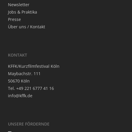
News­let­ter
Jobs & Praktika
Pres­se
Über uns / Kontakt
KON­TAKT
KFFK/Kurzfilmfestival Köln
May­bach­str. 111
50670 Köln
Tel. +49 221 6777 41 16
info@kffk.de
UNSE­RE FÖRDERNDE