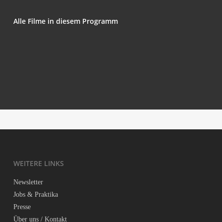
Alle Fil­me in die­sem Programm
Die Stim­me Des Ingenieurs
Kari­es
rare earths
Lou
Leik­ke­jä Eläville (In The Midst Of Cha­os The­re
Was Shape)
WEI­TE­RE LINKS
News­let­ter
Jobs & Praktika
Pres­se
Über uns / Kontakt