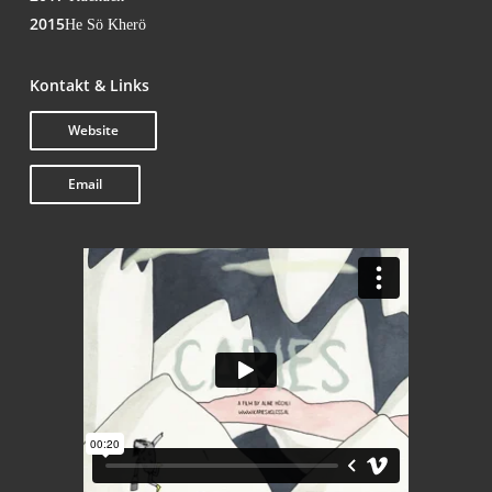
2015
He Sö Kherö
Kon­takt & Links
Web­site
Email