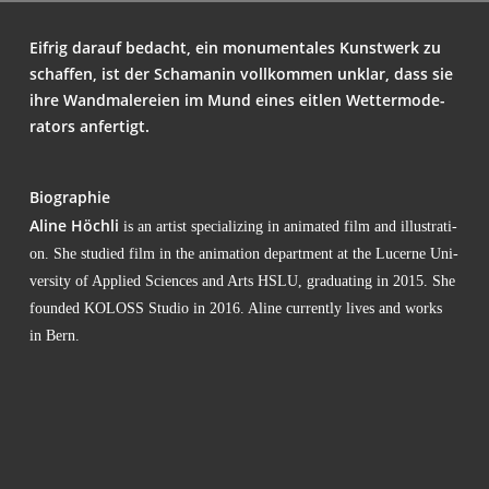
Eif­rig dar­auf bedacht, ein monu­men­ta­les Kunst­werk zu
schaf­fen, ist der Scha­ma­nin voll­kom­men unklar, dass sie
ihre Wand­ma­le­rei­en im Mund eines eit­len Wet­ter­mo­de­
ra­tors anfertigt.
Bio­gra­phie
Ali­ne Höch­li
is an artist spe­cia­li­zing in ani­ma­ted film and illus­tra­ti­
on. She stu­di­ed film in the ani­ma­ti­on depart­ment at the Lucer­ne Uni­
ver­si­ty of Appli­ed Sci­en­ces and Arts HSLU, gra­dua­ting in 2015. She
foun­ded KOLOSS Stu­dio in 2016. Ali­ne curr­ent­ly lives and works
in Bern.