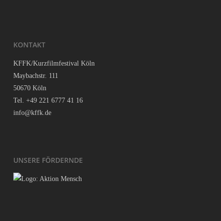
KON­TAKT
KFFK/Kurzfilmfestival Köln
May­bach­str. 111
50670 Köln
Tel. +49 221 6777 41 16
info@kffk.de
UNSE­RE FÖRDERNDE