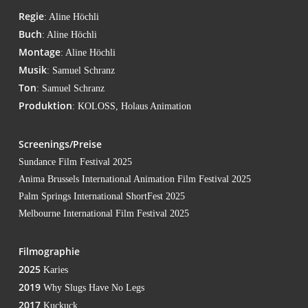
Regie
: Ali­ne Höchli
Buch
: Ali­ne Höchli
Mon­ta­ge
: Ali­ne Höchli
Musik
: Samu­el Schranz
Ton
: Samu­el Schranz
Pro­duk­ti­on
: KOLOSS, Holaus Animation
Screenings/Preise
Sun­dance Film Fes­ti­val 2025
Ani­ma Brussels Inter­na­tio­nal Ani­ma­ti­on Film Fes­ti­val 2025
Palm Springs Inter­na­tio­nal Short­Fest 2025
Mel­bourne Inter­na­tio­nal Film Fes­ti­val 2025
Fil­mo­gra­phie
2025
Karies
2019
Why Slugs Have No Legs
2017
Kuckuck