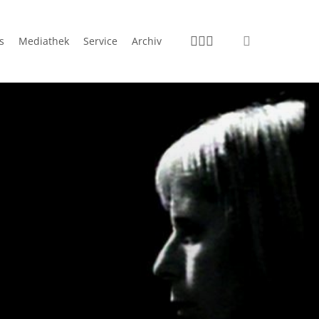
instagram
telegram
email
search
s
Media­thek
Ser­vice
Archiv