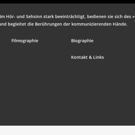
Im Hör- und Seh­sinn stark beein­träch­tigt, bedie­nen sie sich des 
d beglei­tet die Berüh­run­gen der kom­mu­ni­zie­ren­den Hände.
Fil­mo­gra­phie
Bio­gra­phie
Kon­takt & Links
Air­Hos­­tess-737
‘.get_the_title().’
‘.
Lor­men
‘.get_the_title().’
‘.