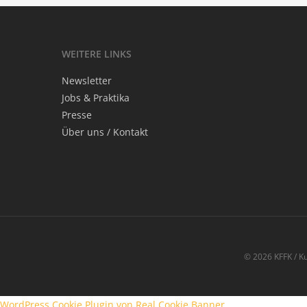
WEI­TE­RE LINKS
News­let­ter
Jobs & Praktika
Pres­se
Über uns / Kontakt
© 2026 KFFK / Ku
WordPress Cookie Plugin von Real Cookie Banner