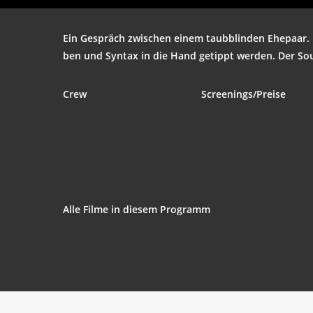
Ein Gespräch zwi­schen einem taub­blin­den Ehe­paar. 
ben und Syn­tax in die Hand getippt wer­den. Der Soun
Crew
Screenings/Preise
Alle Fil­me in die­sem Programm
The Com­mit­tee
‘.get_the_title().’
Ma mère et moi
‘.get_the_title().’
Eko Fresh — Aber
‘.get_the_title().’