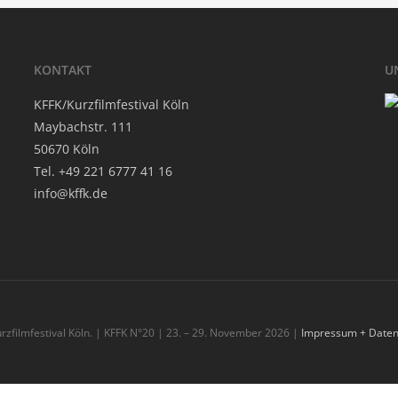
KON­TAKT
U
KFFK/Kurzfilmfestival Köln
May­bach­str. 111
50670 Köln
Tel. +49 221 6777 41 16
info@kffk.de
rzfilmfestival Köln. | KFFK N°20 | 23. – 29. November 2026 |
Impressum + Daten