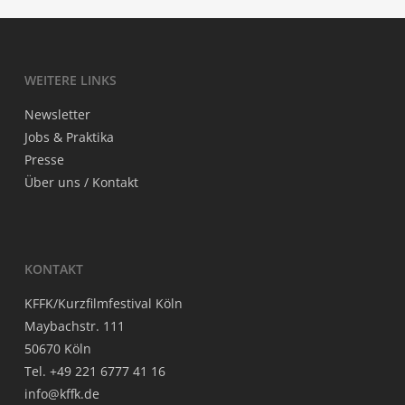
WEI­TE­RE LINKS
News­let­ter
Jobs & Praktika
Pres­se
Über uns / Kontakt
KON­TAKT
KFFK/Kurzfilmfestival Köln
May­bach­str. 111
50670 Köln
Tel. +49 221 6777 41 16
info@kffk.de