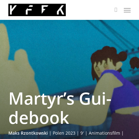
Skip
Menu
to
search
main
content
Martyr’s Gui­
de­book
Maks Rzont­kow­ski
| Polen 2023 | 9′ | Ani­ma­ti­ons­film |