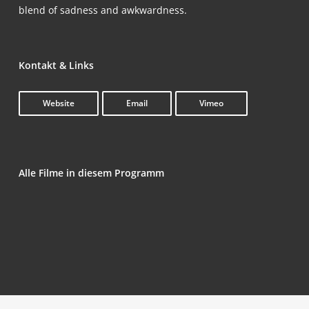
blend of sad­ness and awkwardness.
Kon­takt & Links
Web­site
Email
Vimeo
Alle Fil­me in die­sem Programm
An Oran­ge from Jaffa
Grand­ma­ma­unt­sis­ter­cat
Moja sio­s­tra (Sis­ter of mine)
Martyr’s Gui­de­book
4psy (4dogs)