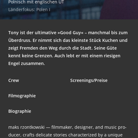
Pol­nisch mit eng­li­schen UT
Län­der­fo­kus: Polen I
Tony ist der ulti­ma­ti­ve »Good Guy« – manch­mal bis zum
Über­druss. Er nimmt sich das kleins­te Stück Kuchen und
zeigt Frem­den den Weg durch die Stadt. Sei­ne Güte
kennt kei­ne Gren­zen. Auch lebt er mit einem rie­si­gen
Engel zusammen.
Crew
Screenings/Preise
Fil­mo­gra­phie
Bio­gra­phie
maks rzont­kow­ski — film­ma­ker, desi­gner, and music pro­
du­cer, crafts deli­ca­te sto­ries cha­rac­te­ri­zed by a uni­que