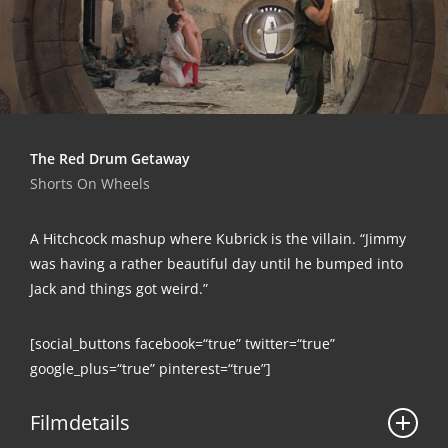
The Red Drum Getaway
Shorts On Wheels
A Hitch­cock mas­hup whe­re Kubrick is the vil­lain. “Jim­my
was having a rather beau­tiful day until he bum­ped into
Jack and things got weird.”
[social_buttons facebook=“true” twitter=“true”
google_plus=“true” pinterest=“true”]
Film­de­tails