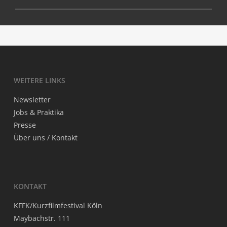
Adri­en Deza­lay, Emma­nu­el Dela­bae­re, Simon Philippe.
Frank­reich 2015, 4’, Expe­ri­men­tal­film, ohne Dialoge
WEI­TE­RE LINKS
News­let­ter
Jobs & Praktika
Pres­se
Über uns / Kontakt
KON­TAKT
KFFK/Kurzfilmfestival Köln
May­bach­str. 111