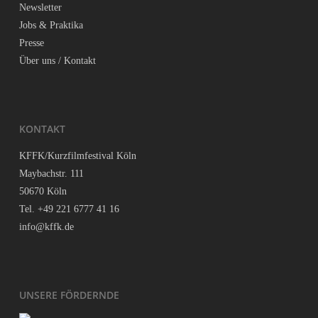
News­let­ter
Jobs & Praktika
Pres­se
Über uns / Kontakt
KON­TAKT
KFFK/Kurzfilmfestival Köln
May­bach­str. 111
50670 Köln
Tel. +49 221 6777 41 16
info@kffk.de
UNSE­RE FÖRDERNDE