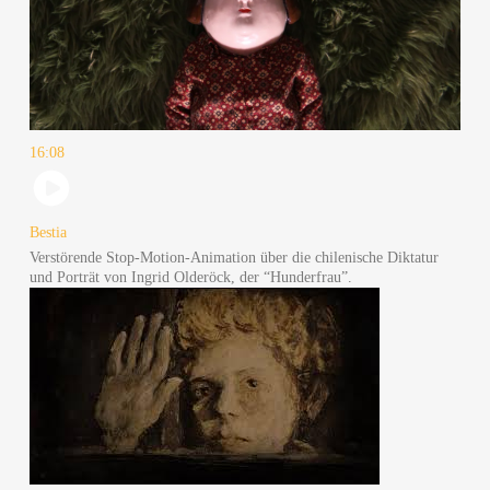
16:08
Bes­tia
Ver­stö­ren­de Stop-Moti­on-Ani­ma­ti­on über die chi­le­ni­sche Dik­ta­tur
und Por­trät von Ingrid Olde­röck, der “Hun­der­frau”.