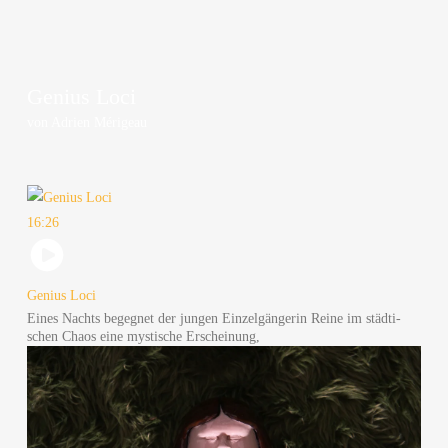
Geni­us Loci
von Adri­en Mérigeau
16:26
Geni­us Loci
Eines Nachts begeg­net der jun­gen Ein­zel­gän­ge­rin Rei­ne im städ­ti­
schen Cha­os eine mys­ti­sche Erscheinung,