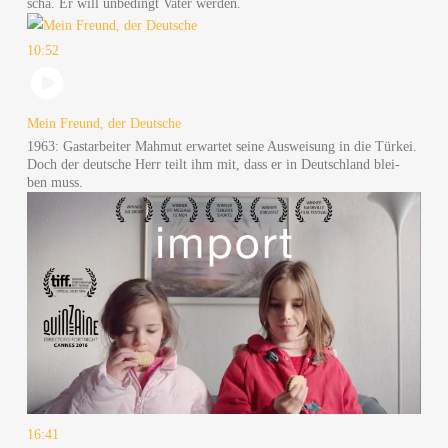
scha. Er will unbe­dingt Vater werden.
10:52
Mein Freund, der Deut­sche
1963: Gast­ar­bei­ter Mah­mut erwar­tet sei­ne Aus­wei­sung in die Tür­kei.
Doch der deut­sche Herr teilt ihm mit, dass er in Deutsch­land blei­
ben muss.
16:41