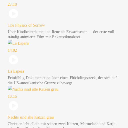
27:10
The Phy­sics of Sor­row
Über Kind­heits­träu­me und Reue als Erwach­se­ner — der ers­te voll­
stän­dig ani­mier­te Film mit Enkaustikmalerei.
14:02
La Espe­ra
Fein­füh­lig Doku­men­ta­ti­on über einen Flücht­lings­treck, der sich auf
die US-ame­ri­ka­ni­sche Gren­ze zubewegt.
18:16
Nachts sind alle Kat­zen grau
Chris­ti­an lebt allein mit sei­nen zwei Kat­zen, Mar­me­la­de und Kat­ju­