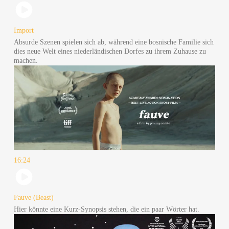
Import
Absur­de Sze­nen spie­len sich ab, wäh­rend eine bos­ni­sche Fami­lie sich
dies neue Welt eines nie­der­län­di­schen Dor­fes zu ihrem Zuhau­se zu
machen.
16:24
Fauve (Beast)
Hier könn­te eine Kurz-Syn­op­sis ste­hen, die ein paar Wör­ter hat.