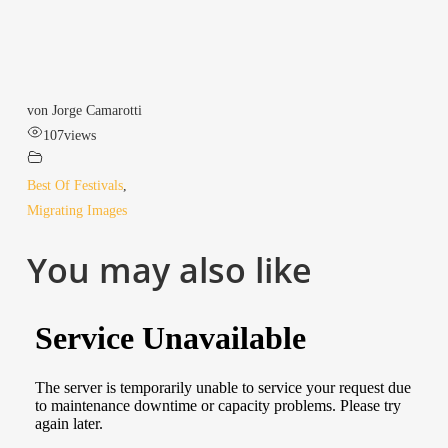
von Jor­ge Camarotti
107
views
Best Of Fes­ti­vals
,
Migra­ting Images
You may also like