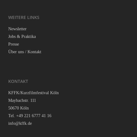
WEI­TE­RE LINKS
News­let­ter
Jobs & Praktika
Pres­se
Über uns / Kontakt
KON­TAKT
KFFK/Kurzfilmfestival Köln
May­bach­str. 111
50670 Köln
Tel. +49 221 6777 41 16
info@kffk.de