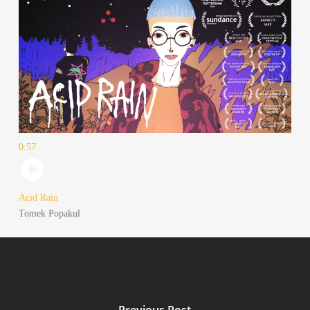
0:57
Acid Rain
Tomek Pop­akul
Previous Post