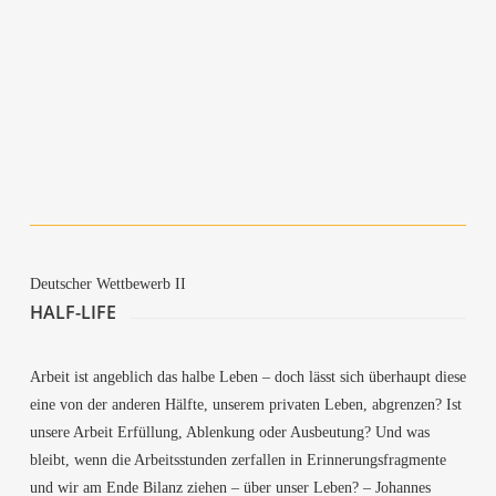
Natu­re­za Humana
Exte­ri­or
Hand­buch
Hegn (Fence)
Hoam­weh Lung
A Goat’s Spell
Deut­scher Wett­be­werb II
HALF-LIFE
Arbeit ist angeb­lich das hal­be Leben – doch lässt sich über­haupt die­se
eine von der ande­ren Hälf­te, unse­rem pri­va­ten Leben, abgren­zen? Ist
unse­re Arbeit Erfül­lung, Ablen­kung oder Aus­beu­tung? Und was
bleibt, wenn die Arbeits­stun­den zer­fal­len in Erin­ne­rungs­frag­men­te
und wir am Ende Bilanz zie­hen – über unser Leben? – Johan­nes