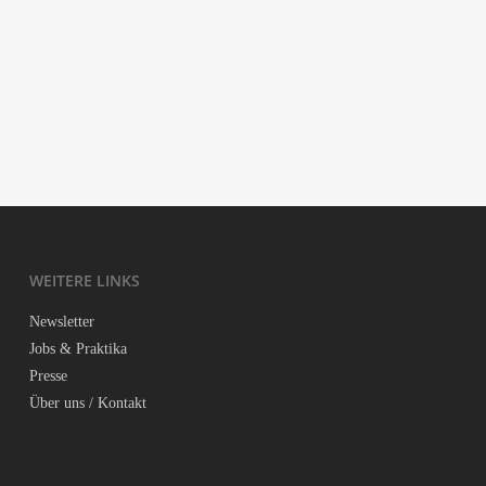
Ful­fill­menot
Blind Date
Back­flip
WEI­TE­RE LINKS
News­let­ter
Jobs & Praktika
Pres­se
Über uns / Kontakt