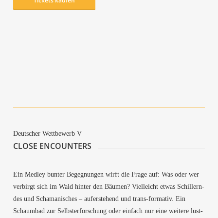
Tickets kau­fen
Unter­ro­ten­stein
Die Hüter des Unrats
Pri­mer Paquete para Honduras
Gegen­licht
Zoon
Deut­scher Wett­be­werb V
CLO­SE ENCOUNTERS
Ein Med­ley bun­ter Begeg­nun­gen wirft die Fra­ge auf: Was oder wer
ver­birgt sich im Wald hin­ter den Bäu­men? Viel­leicht etwas Schil­lern­
des und Scha­ma­ni­sches – auf­er­ste­hend und trans-for­ma­tiv. Ein
Schaum­bad zur Selbst­er­for­schung oder ein­fach nur eine wei­te­re lust­