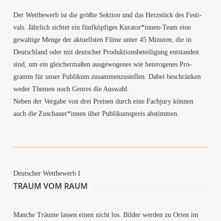
Der Wett­be­werb ist die größ­te Sek­ti­on und das Herz­stück des Fes­ti­
vals. Jähr­lich sich­tet ein fünf­köp­fi­ges Kurator*innen-Team eine
gewal­ti­ge Men­ge der aktu­ells­ten Fil­me unter 45 Minu­ten, die in
Deutsch­land oder mit deut­scher Pro­duk­ti­ons­be­tei­li­gung ent­stan­den
sind, um ein glei­cher­ma­ßen aus­ge­wo­ge­nes wie hete­ro­ge­nes Pro­
gramm für unser Publi­kum zusam­men­zu­stel­len. Dabei beschrän­ken
weder The­men noch Gen­res die Auswahl.
Neben der Ver­ga­be von drei Prei­sen durch eine Fach­ju­ry kön­nen
auch die Zuschauer*innen über Publi­kums­preis abstimmen.
Deut­scher Wett­be­werb I
TRAUM VOM RAUM
Man­che Träu­me las­sen einen nicht los. Bil­der wer­den zu Orten im