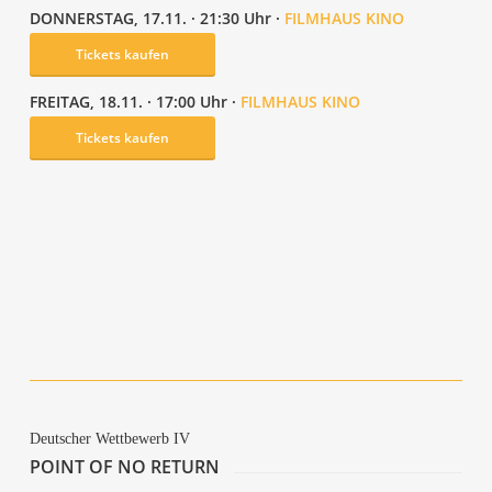
DON­NERS­TAG, 17.11. · 21:30 Uhr ·
FILM­HAUS KINO
Tickets kau­fen
FREI­TAG, 18.11. · 17:00 Uhr ·
FILM­HAUS KINO
Tickets kau­fen
Stu­por
Dear Osman
Kirsch­kno­chen
Will My Par­ents Come to See Me?
Blau­es Rauschen
Deut­scher Wett­be­werb IV
POINT OF NO RETURN