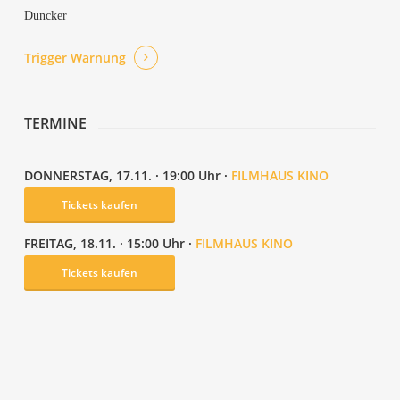
Duncker
Trig­ger Warnung
TER­MI­NE
DON­NERS­TAG, 17.11. · 19:00 Uhr ·
FILM­HAUS KINO
Tickets kau­fen
FREI­TAG, 18.11. · 15:00 Uhr ·
FILM­HAUS KINO
Tickets kau­fen
Son­ne unter Tage
Unfer­ti­ges Land
Der Lok­füh­rer