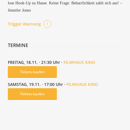
lo­se Hook-Up zu Hau­se. Kei­ne Fra­ge: Beharr­lich­keit zahlt sich aus! –
Jen­ni­fer Jones
Trig­ger Warnung
TER­MI­NE
FREI­TAG, 18.11. · 21:30 Uhr ·
FILM­HAUS KINO
Tickets kau­fen
SAMS­TAG, 19.11. · 17:00 Uhr ·
FILM­HAUS KINO
Tickets kau­fen
Mod­der­gat (Mud­ho­le)
The Age Of Innocence
Ari­ba­da