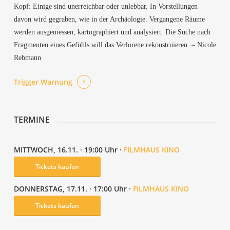
Kopf: Eini­ge sind uner­reich­bar oder unleb­bar. In Vor­stel­lun­gen
davon wird gegra­ben, wie in der Archäo­lo­gie. Ver­gan­ge­ne Räu­me
wer­den aus­ge­mes­sen, kar­to­gra­phiert und ana­ly­siert. Die Suche nach
Frag­men­ten eines Gefühls will das Ver­lo­re­ne rekon­stru­ie­ren. – Nico­le
Rebmann
Trig­ger Warnung
TER­MI­NE
MITT­WOCH, 16.11. · 19:00 Uhr ·
FILM­HAUS KINO
Tickets kau­fen
DON­NERS­TAG, 17.11. · 17:00 Uhr ·
FILM­HAUS KINO
Tickets kau­fen