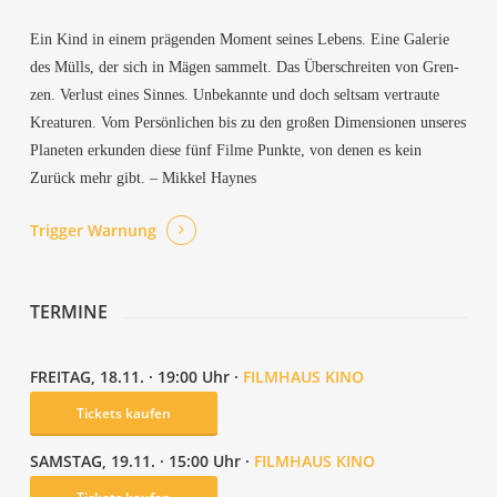
Ein Kind in einem prä­gen­den Moment sei­nes Lebens. Eine Gale­rie
des Mülls, der sich in Mägen sam­melt. Das Über­schrei­ten von Gren­
zen. Ver­lust eines Sin­nes. Unbe­kann­te und doch selt­sam ver­trau­te
Krea­tu­ren. Vom Per­sön­li­chen bis zu den gro­ßen Dimen­sio­nen unse­res
Pla­ne­ten erkun­den die­se fünf Fil­me Punk­te, von denen es kein
Zurück mehr gibt. – Mik­kel Haynes
Trig­ger Warnung
TER­MI­NE
FREI­TAG, 18.11. · 19:00 Uhr ·
FILM­HAUS KINO
Tickets kau­fen
SAMS­TAG, 19.11. · 15:00 Uhr ·
FILM­HAUS KINO