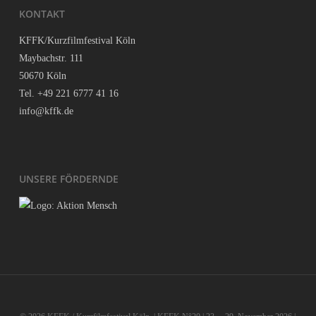
KON­TAKT
KFFK/Kurzfilmfestival Köln
May­bach­str. 111
50670 Köln
Tel. +49 221 6777 41 16
info@kffk.de
UNSE­RE FÖRDERNDE