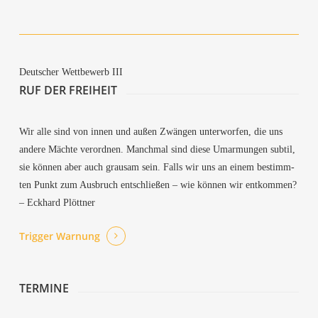
Maj­mou­an (Sub­to­tals)
Deut­scher Wett­be­werb III
RUF DER FREIHEIT
Wir alle sind von innen und außen Zwän­gen unter­wor­fen, die uns
ande­re Mäch­te ver­ord­nen. Manch­mal sind die­se Umar­mun­gen sub­til,
sie kön­nen aber auch grau­sam sein. Falls wir uns an einem bestimm­
ten Punkt zum Aus­bruch ent­schlie­ßen – wie kön­nen wir ent­kom­men?
– Eck­hard Plöttner
Trig­ger Warnung
TER­MI­NE