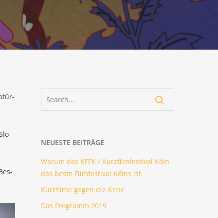
natür­
Slo­
NEU­ES­TE BEITRÄGE
War­um das KFFK / Kurz­film­fes­ti­val Köln
Bes­
das bes­te Film­fes­ti­val Kölns ist
Kurz­fil­me gegen die Krise
Das Pro­gramm 2019