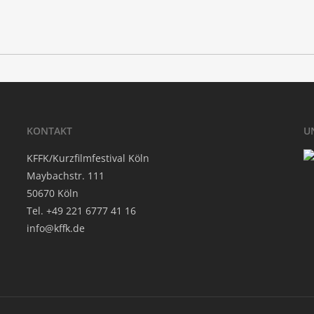
KON­TAKT
U
KFFK/Kurzfilmfestival Köln
May­bach­str. 111
50670 Köln
Tel. +49 221 6777 41 16
info@kffk.de