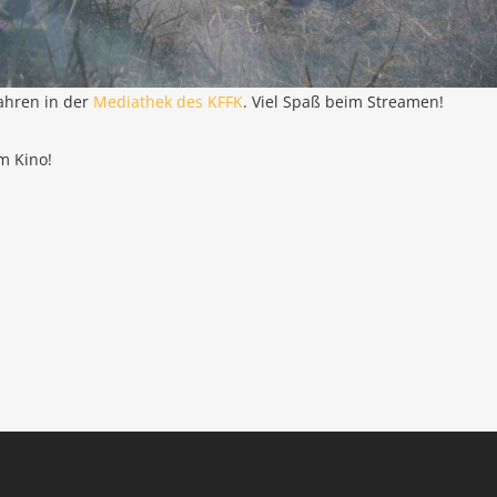
ah­ren in der
Media­thek des KFFK
. Viel Spaß beim Streamen!
im Kino!