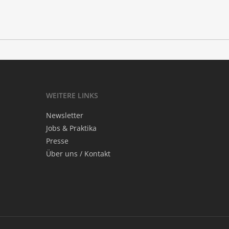
WEI­TE­RE LINKS
News­let­ter
Jobs & Praktika
Pres­se
Über uns / Kontakt