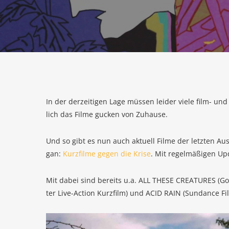
In der der­zei­ti­gen Lage müs­sen lei­der vie­le film- und k
lich das Fil­me gucken von Zuhause.
Und so gibt es nun auch aktu­ell Fil­me der letz­ten A
gan:
Kurz­fil­me gegen die Kri­se
. Mit regel­mä­ßi­gen U
Mit dabei sind bereits u.a. ALL THE­SE CREA­TURES (G
ter Live-Action Kurz­film) und ACID RAIN (Sun­dance Fil