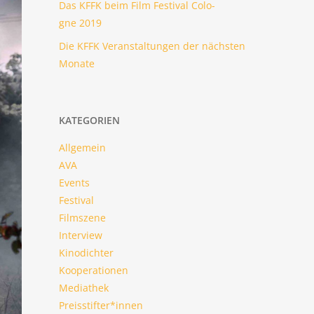
Das KFFK beim Film Fes­ti­val Colo­
gne 2019
Die KFFK Ver­an­stal­tun­gen der nächs­ten
Monate
KATE­GO­RIEN
Allgemein
AVA
Events
Festival
Filmszene
Interview
Kinodichter
Kooperationen
Mediathek
Preisstifter*innen