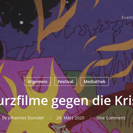
Event
Allgemein
Festival
Mediathek
rz­fil­me gegen die Kr
By
Johannes Duncker
24. März 2020
One Comment