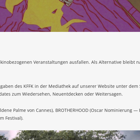
ino­be­zo­ge­nen Ver­an­stal­tun­gen aus­fal­len. Als Alter­na­ti­ve bleibt 
us­ga­ben des KFFK in der Media­thek auf unse­rer Web­site unter dem 
pdates zum Wie­der­se­hen, Neu­ent­de­cken oder Weitersagen.
ol­de­ne Pal­me von Can­nes), BROT­HER­HOOD (Oscar Nomi­nie­rung — 
m Festival).