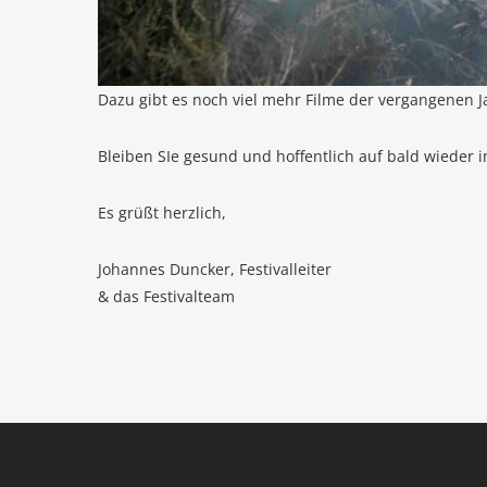
Dazu gibt es noch viel mehr Fil­me der ver­gan­ge­nen J
Blei­ben SIe gesund und hof­fent­lich auf bald wie­der 
Es grüßt herzlich,
Johan­nes Dun­cker, Festivalleiter
& das Festivalteam