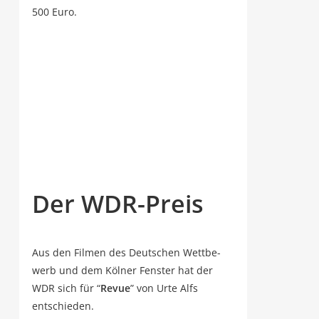
500 Euro.
Der WDR-Preis
Aus den Fil­men des Deut­schen Wett­be­
werb und dem Köl­ner Fens­ter hat der
WDR sich für “
Revue
” von Urte Alfs
entschieden.