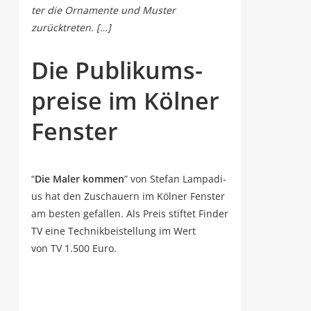
ter die Orna­men­te und Mus­ter
zurücktreten. […]
Die Publi­kums­
prei­se im Köl­ner
Fenster
“
Die Maler kom­men
” von Ste­fan Lam­pa­di­
us hat den Zuschau­ern im Köl­ner Fens­ter
am bes­ten gefal­len. Als Preis stif­tet Fin­der
TV eine Tech­nik­bei­stel­lung im Wert
von TV 1.500 Euro.