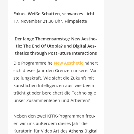
Fokus: Wei­ße Schat­ten, schwar­zes Licht
17. Novem­ber 21.30 Uhr, Filmpalette
Der lan­ge The­men­sams­tag: New Aes­the­
tic: The End Of Uto­pia? und Digi­tal Aes­
the­tics through Post­Fu­ture Interactions
Die Pro­gramm­rei­he
New Aes­the­tic
nähert
sich die­ses Jahr den Gren­zen unse­rer Vor­
stel­lungs­kraft. Wie sieht die Zukunft mit
künst­li­chen Intel­li­gen­zen aus, wie beein­
träch­tigt oder berei­chert die Tech­no­lo­gie
unser Zusam­men­le­ben und Arbeiten?
Neben den zwei KFFK-Pro­gram­men freu­
en wir uns außer­dem die­ses Jahr die
Kura­to­rin für Video Art des
Athens Digi­tal