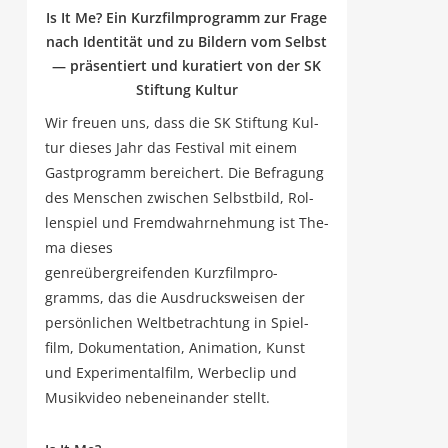
Is It Me? Ein Kurz­film­pro­gramm zur Fra­ge
nach Iden­ti­tät und zu Bil­dern vom Selbst
— prä­sen­tiert und kura­tiert von der SK
Stif­tung Kultur
Wir freu­en uns, dass die SK Stif­tung Kul­
tur die­ses Jahr das Fes­ti­val mit einem
Gast­pro­gramm berei­chert. Die Befra­gung
des Men­schen zwi­schen Selbst­bild, Rol­
len­spiel und Fremd­wahr­neh­mung ist The­
ma dieses
gen­re­über­grei­fen­den Kurz­film­pro­
gramms, das die Aus­drucks­wei­sen der
per­sön­li­chen Welt­be­trach­tung in Spiel­
film, Doku­men­ta­ti­on, Ani­ma­ti­on, Kunst
und Expe­ri­men­tal­film, Wer­be­clip und
Musik­vi­deo neben­ein­an­der stellt.