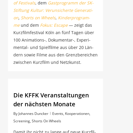
of Fes­ti­vals
, dem
Gast­pro­gramm der SK-
Stif­tung Kul­tur: Ver­un­si­cher­te Gene­ra­ti­
on
,
Shorts on Wheels
,
Kin­der­pro­gram­
me
und dem
Fokus:
Escape
— zeigt das
Kurz­film­fes­ti­val Köln an fünf Tagen über
100 Animations‑, Dokumentar‑, Expe­ri­
men­tal- und Spiel­fil­me aus über 20 Län­
dern sowie Fil­me aus den Grenz­be­rei­chen
zwi­schen Kurz­film und Netzkunst.
Die KFFK Ver­an­stal­tun­gen
der nächs­ten Monate
By
Johannes Duncker
Events
,
Kooperationen
,
Screening
,
Shorts On Wheels
Damit ihr nicht zu lan­ge auf neue Kurz­fil­