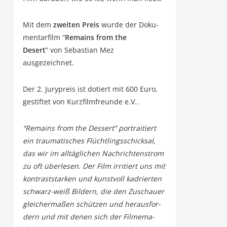
Mit dem
zwei­ten Preis
wur­de der Doku­
men­tar­film “
Remains from the
Desert
”
von Sebas­ti­an Mez
ausgezeichnet.
Der 2. Jury­preis ist dotiert mit 600 Euro,
gestif­tet von Kurz­film­freun­de e.V..
“Remains from the Des­sert” por­trai­tiert
ein trau­ma­ti­sches Flücht­lings­schick­sal,
das wir im all­täg­li­chen Nach­rich­ten­strom
zu oft über­le­sen. Der Film irri­tiert uns mit
kon­trast­star­ken und kunst­voll kadrier­ten
schwarz-weiß Bil­dern, die den Zuschau­er
glei­cher­ma­ßen schüt­zen und her­aus­for­
dern und mit denen sich der Fil­me­ma­