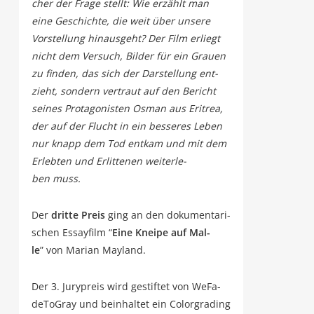
cher der Fra­ge stellt: Wie erzählt man
eine Geschich­te, die weit über unse­re
Vor­stel­lung hin­aus­geht? Der Film erliegt
nicht dem Ver­such, Bil­der für ein Grau­en
zu fin­den, das sich der Dar­stel­lung ent­
zieht, son­dern ver­traut auf den Bericht
sei­nes Prot­ago­nis­ten Osman aus Eri­trea,
der auf der Flucht in ein bes­se­res Leben
nur knapp dem Tod ent­kam und mit dem
Erleb­ten und Erlit­te­nen wei­ter­le­
ben muss.
Der
drit­te Preis
ging an den doku­men­ta­ri­
schen Essay­film “
Eine Knei­pe auf Mal­
le
”
von Mari­an Mayland.
Der 3. Jury­preis wird gestif­tet von WeF­a­
de­To­Gray und beinhal­tet ein Color­gra­ding