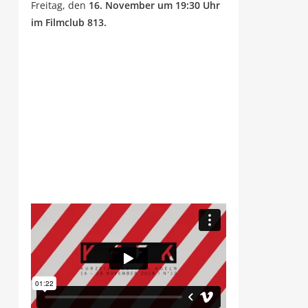
Frei­tag, den
16. Novem­ber um 19:30 Uhr
im Film­club 813.