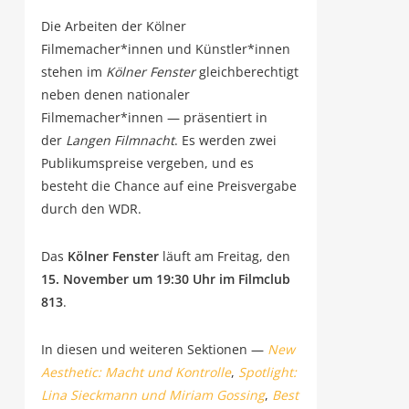
Die Arbei­ten der Köl­ner
Filmemacher*innen und Künstler*innen
ste­hen im
Köl­ner Fens­ter
gleich­be­rech­tigt
neben denen natio­na­ler
Filmemacher*innen — prä­sen­tiert in
der
Lan­gen Film­nacht
. Es wer­den zwei
Publi­kums­prei­se ver­ge­ben, und es
besteht die Chan­ce auf eine Preis­ver­ga­be
durch den WDR.
Das
Köl­ner Fens­ter
läuft am Frei­tag, den
15. Novem­ber um 19:30
Uhr im Film­club
813
.
In die­sen und wei­te­ren Sek­tio­nen —
New
Aes­the­tic: Macht und Kon­trol­le
,
Spot­light:
Lina Sieck­mann und Miri­am Gos­sing
,
Best