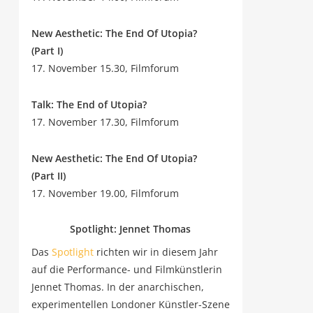
New Aes­the­tic: The End Of Uto­pia?
(Part I)
17. Novem­ber 15.30, Filmforum
Talk: The End of Utopia?
17. Novem­ber 17.30, Filmforum
New Aes­the­tic: The End Of Uto­pia?
(Part II)
17. Novem­ber 19.00, Filmforum
Spot­light: Jen­net Thomas
Das
Spot­light
rich­ten wir in die­sem Jahr
auf die Per­for­mance- und Film­künst­le­rin
Jen­net Tho­mas. In der anar­chi­schen,
expe­ri­men­tel­len Lon­do­ner Künst­ler-Sze­ne