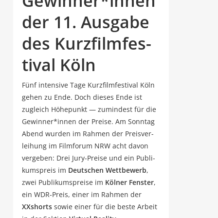
Gewinner*innen
der 11. Aus­ga­be
des Kurz­film­fes­
ti­val Köln
Fünf inten­si­ve Tage Kurz­film­fes­ti­val Köln
gehen zu Ende. Doch die­ses Ende ist
zugleich Höhe­punkt — zumin­dest für die
Gewinner*innen der Prei­se. Am Sonn­tag
Abend wur­den im Rah­men der Preis­ver­
lei­hung im Film­fo­rum NRW acht davon
ver­ge­ben: Drei Jury-Prei­se und ein Publi­
kums­preis im
Deut­schen Wett­be­werb
,
zwei Publi­kums­prei­se im
Köl­ner Fens­ter
,
ein WDR-Preis, einer im Rah­men der
XXshorts
sowie einer für die bes­te Arbeit