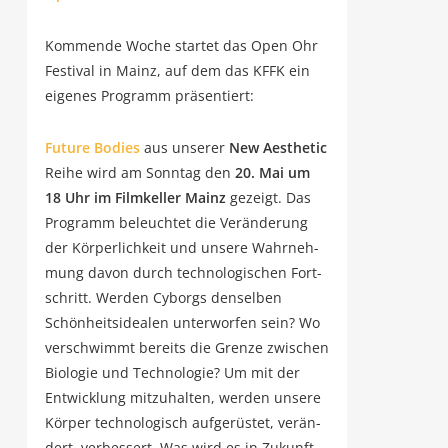
Kom­men­de Woche star­tet das Open Ohr
Fes­ti­val in Mainz, auf dem das KFFK ein
eige­nes Pro­gramm präsentiert:
Future Bodies
aus unse­rer
New Aes­the­tic
Rei­he wird am Sonn­tag den
20. Mai um
18 Uhr im Film­kel­ler Mainz
gezeigt. Das
Pro­gramm beleuch­tet die Ver­än­de­rung
der Kör­per­lich­keit und unse­re Wahr­neh­
mung davon durch tech­no­lo­gi­schen Fort­
schritt. Wer­den Cyborgs den­sel­ben
Schön­heits­idea­len unter­wor­fen sein? Wo
ver­schwimmt bereits die Gren­ze zwi­schen
Bio­lo­gie und Tech­no­lo­gie? Um mit der
Ent­wick­lung mit­zu­hal­ten, wer­den unse­re
Kör­per tech­no­lo­gisch auf­ge­rüs­tet, ver­än­
dert, ver­bes­sert. Was wird es in Zukunft