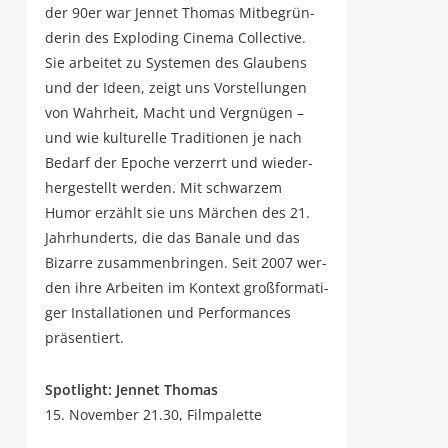
der 90er war Jen­net Tho­mas Mit­be­grün­
de­rin des Explo­ding Cine­ma Coll­ec­ti­ve.
Sie arbei­tet zu Sys­te­men des Glau­bens
und der Ideen, zeigt uns Vor­stel­lun­gen
von Wahr­heit, Macht und Ver­gnü­gen –
und wie kul­tu­rel­le Tra­di­tio­nen je nach
Bedarf der Epo­che ver­zerrt und wie­der­
her­ge­stellt wer­den. Mit schwar­zem
Humor erzählt sie uns Mär­chen des 21.
Jahr­hun­derts, die das Bana­le und das
Bizar­re zusam­men­brin­gen. Seit 2007 wer­
den ihre Arbei­ten im Kon­text groß­for­ma­ti­
ger Instal­la­tio­nen und Per­for­man­ces
präsentiert.
Spot­light: Jen­net Thomas
15. Novem­ber 21.30, Filmpalette