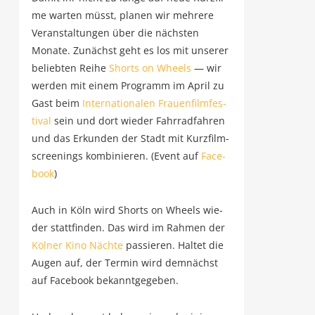
me war­ten müsst, pla­nen wir meh­re­re
Ver­an­stal­tun­gen über die nächs­ten
Mona­te. Zunächst geht es los mit unse­rer
belieb­ten Rei­he
Shorts on Wheels
— wir
wer­den mit einem Pro­gramm im April zu
Gast beim
Inter­na­tio­na­len Frau­en­film­fes­
ti­val
sein und dort wie­der Fahr­rad­fah­ren
und das Erkun­den der Stadt mit Kurz­film­
scree­nings kom­bi­nie­ren. (Event auf
Face­
book
)
Auch in Köln wird Shorts on Wheels wie­
der statt­fin­den. Das wird im Rah­men der
Köl­ner Kino Näch­te
pas­sie­ren. Hal­tet die
Augen auf, der Ter­min wird dem­nächst
auf Face­book bekanntgegeben.