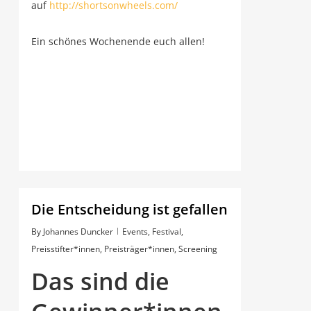
auf
http://shortsonwheels.com/
Ein schö­nes Wochen­en­de euch allen!
Die Ent­schei­dung ist gefallen
By
Johannes Duncker
Events
,
Festival
,
Preisstifter*innen
,
Preisträger*innen
,
Screening
Das sind die