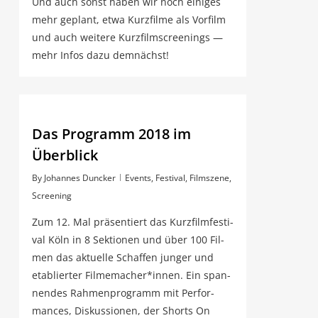
Und auch sonst haben wir noch eini­ges
mehr geplant, etwa Kurz­fil­me als Vor­film
und auch wei­te­re Kurz­film­scree­nings —
mehr Infos dazu demnächst!
Das Pro­gramm 2018 im
Überblick
By
Johannes Duncker
Events
,
Festival
,
Filmszene
,
Screening
Zum 12. Mal prä­sen­tiert das Kurz­film­fes­ti­
val Köln in 8 Sek­tio­nen und über 100 Fil­
men das aktu­el­le Schaf­fen jun­ger und
eta­blier­ter Filmemacher*innen. Ein span­
nen­des Rah­men­pro­gramm mit Per­for­
man­ces, Dis­kus­sio­nen, der Shorts On