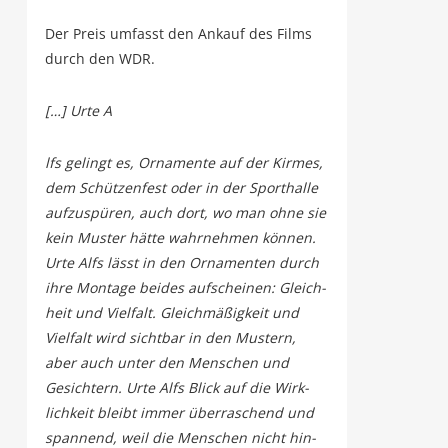
Der Preis umfasst den Ankauf des Films
durch den WDR.
[…] Urte A
lfs gelingt es, Orna­men­te auf der Kir­mes,
dem Schüt­zen­fest oder in der Sport­hal­le
auf­zu­spü­ren, auch dort, wo man ohne sie
kein Mus­ter hät­te wahr­neh­men kön­nen.
Urte Alfs lässt in den Orna­men­ten durch
ihre Mon­ta­ge bei­des auf­schei­nen: Gleich­
heit und Viel­falt. Gleich­mä­ßig­keit und
Viel­falt wird sicht­bar in den Mus­tern,
aber auch unter den Men­schen und
Gesich­tern. Urte Alfs Blick auf die Wirk­
lich­keit bleibt immer über­ra­schend und
span­nend, weil die Men­schen nicht hin­