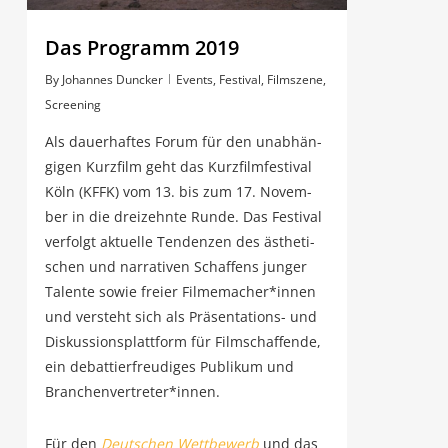
Das Pro­gramm 2019
By
Johannes Duncker
Events
,
Festival
,
Filmszene
,
Screening
Als dau­er­haf­tes Forum für den unab­hän­
gi­gen Kurz­film geht das Kurz­film­fes­ti­val
Köln (KFFK) vom 13. bis zum 17. Novem­
ber in die drei­zehn­te Run­de. Das Fes­ti­val
ver­folgt aktu­el­le Ten­den­zen des ästhe­ti­
schen und nar­ra­ti­ven Schaf­fens jun­ger
Talen­te sowie frei­er Filmemacher*innen
und ver­steht sich als Prä­sen­ta­ti­ons- und
Dis­kus­si­ons­platt­form für Film­schaf­fen­de,
ein debat­tier­freu­di­ges Publi­kum und
Branchenvertreter*innen.
Für den
Deut­schen Wett­be­werb
und das