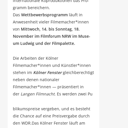
inter­na­tio­na­le Kopro­duk­tio­nen das Pro­
gramm bereichern.
Das
Wett­be­werbs­pro­gramm
läuft in
Anwe­sen­heit vie­ler Filmemacher*innen
von
Mitt­woch, 14. bis Sonn­tag, 18.
Novem­ber im Film­fo­rum NRW im Muse­
um Lud­wig und der Filmpalette.
Die Arbei­ten der Köl­ner
Filmemacher*innen und Künstler*innen
ste­hen im
Köl­ner Fens­ter
gleich­be­rech­tigt
neben denen natio­na­ler
Filmemacher*innen — prä­sen­tiert in
der
Lan­gen Film­nacht
. Es wer­den zwei Pu
bli­kums­prei­se ver­ge­ben, und es besteht
die Chan­ce auf eine Preis­ver­ga­be durch
den WDR.Das Köl­ner Fens­ter läuft am