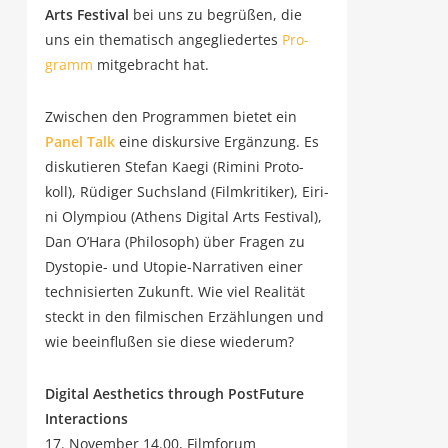
Arts Fes­ti­val
bei uns zu begrü­ßen, die
uns ein the­ma­tisch ange­glie­der­tes
Pro­
gramm
mit­ge­bracht hat.
Zwi­schen den Pro­gram­men bie­tet ein
Panel Talk
eine dis­kur­si­ve Ergän­zung. Es
dis­ku­tie­ren Ste­fan Kae­gi (Rimi­ni Pro­to­
koll), Rüdi­ger Suchs­land (Film­kri­ti­ker), Eiri­
ni Olym­piou (Athens Digi­tal Arts Fes­ti­val),
Dan O’Ha­ra (Phi­lo­soph) über Fra­gen zu
Dys­to­pie- und Uto­pie-Nar­ra­ti­ven einer
tech­ni­sier­ten Zukunft. Wie viel Rea­li­tät
steckt in den fil­mi­schen Erzäh­lun­gen und
wie beein­flu­ßen sie die­se wiederum?
Digi­tal Aes­the­tics through Post­Fu­ture
Interactions
17. Novem­ber 14.00, Filmforum