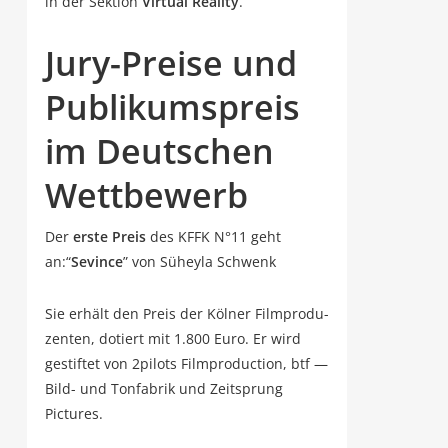
in der Sek­ti­on
Vir­tu­al Rea­li­ty
.
Jury-Prei­se und
Publi­kums­preis
im Deut­schen
Wettbewerb
Der
ers­te Preis
des KFFK N°11 geht
an:“
Sevin­ce
” von Süheyla Schwenk
Sie erhält den Preis der Köl­ner Film­pro­du­
zen­ten, dotiert mit 1.800 Euro. Er wird
gestif­tet von 2pilots Film­pro­duc­tion, btf —
Bild- und Ton­fa­brik und Zeit­sprung
Pictures.