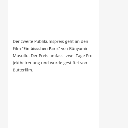
Der zwei­te Publi­kums­preis geht an den
Film “
Ein biss­chen Paris
” von Bün­ya­min
Musul­lu. Der Preis umfasst zwei Tage Pro­
jekt­be­treu­ung und wur­de gestif­tet von
Butterfilm.