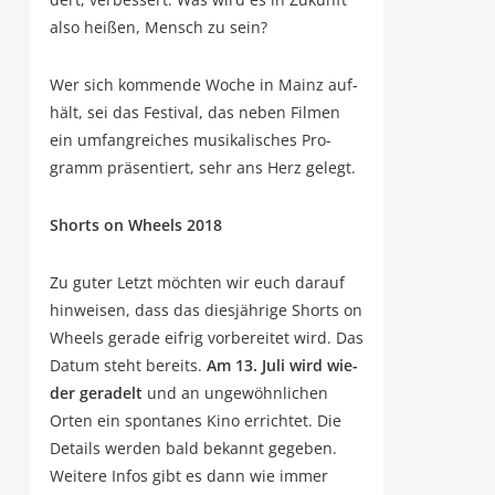
also hei­ßen, Mensch zu sein?
Wer sich kom­men­de Woche in Mainz auf­
hält, sei das Fes­ti­val, das neben Fil­men
ein umfang­rei­ches musi­ka­li­sches Pro­
gramm prä­sen­tiert, sehr ans Herz gelegt.
Shorts on Wheels 2018
Zu guter Letzt möch­ten wir euch dar­auf
hin­wei­sen, dass das dies­jäh­ri­ge Shorts on
Wheels gera­de eif­rig vor­be­rei­tet wird. Das
Datum steht bereits.
Am 13. Juli wird wie­
der gera­delt
und an unge­wöhn­li­chen
Orten ein spon­ta­nes Kino errich­tet. Die
Details wer­den bald bekannt gege­ben.
Wei­te­re Infos gibt es dann wie immer