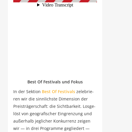
Best Of Fes­ti­vals und Fokus
In der Sek­ti­on
Best Of Fes­ti­vals
zele­brie­
ren wir die sinn­lichs­te Dimen­si­on der
Preis­trä­ger­schaft: die Sicht­bar­keit. Los­ge­
löst von geo­gra­fi­scher Ein­gren­zung und
außer­halb jeg­li­cher Kon­kur­renz zei­gen
wir — in drei Pro­gram­me geglie­dert —