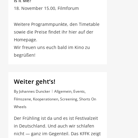
Is It Me?
18. Novem­ber 15.00, Filmforum
Wei­te­re Pro­gramm­punk­te, den Time­ta­ble
sowie die Prei­se fin­det ihr hier auf der
Homepage.
Wir freu­en uns euch bald im Kino zu
begrüßen!
Wei­ter geht’s!
By
Johannes Duncker
Allgemein
,
Events
,
Filmszene
,
Kooperationen
,
Screening
,
Shorts On
Wheels
Der Früh­ling ist da und es ist Fes­ti­val­zeit
in Deutsch­land. Und auch wir schla­fen
nicht — ganz im Gegen­teil. Das KFFK zeigt