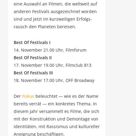
eine Aus­wahl an Fil­men, die welt­weit auf
ande­ren Fes­ti­vals aus­ge­zeich­net wor­den
sind und jetzt im kurz­wei­li­gen Erfolgs­
rausch den Pla­ne­ten bereisen.
Best Of Fes­ti­vals I
14. Novem­ber 21.00 Uhr, Filmforum
Best Of Fes­ti­vals II
17. Novem­ber 19.00 Uhr, Film­club 813
Best Of Fes­ti­vals III
18. Novem­ber 17.00 Uhr, OFF Broadway
Der
Fokus
beleuch­tet — wie es der Name
bereits ver­rät — ein kon­kre­tes The­ma. In
die­sem Jahr ver­sam­melt es Fil­me, die sich
mit der Kon­struk­ti­on und Demon­ta­ge von
Iden­ti­tä­ten, mit Ras­sis­mus und kul­tu­rel­ler
Aneig­nung beschäftigen.