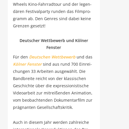
Wheels Kino-Fahr­rad­tour und der legen­
dä­ren Fes­ti­val­par­ty run­den das Film­pro­
gramm ab. Den Gen­res sind dabei kei­ne
Gren­zen gesetzt!
Deut­scher Wett­be­werb und Köl­ner
Fenster
Für den
Deut­schen Wett­be­werb
und das
Köl­ner Fens­ter
sind aus rund 700 Ein­rei­
chun­gen 33 Arbei­ten aus­ge­wählt. Die
Band­brei­te reicht von der klas­si­schen
Geschich­te über die expres­sio­nis­ti­sche
Video­ar­beit zur mit­rei­ßen­den Ani­ma­ti­on,
vom beob­ach­ten­den Doku­men­tar­film zur
prä­gnan­ten Gesellschaftskritik.
Auch in die­sem Jahr wer­den zahl­rei­che