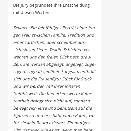
Die Jury begrün­de­te ihre Ent­schei­dung
mit die­sen Worten:
Sevin­ce. Ein fein­füh­li­ges Por­trät einer jun­
gen Frau zwi­schen Fami­lie, Tra­di­ti­on und
einer zärt­li­chen, aber schein­bar aus­
sichts­lo­sen Lie­be. Tex­ti­le Schich­ten ver­
weh­ren uns den frei­en Blick nach drau­
ßen. Sie wer­den abge­legt, ange­legt, zuge­
zo­gen, zag­haft geöff­net. Lang­sam ent­hüllt
sich uns die Frau­en­fi­gur Stück für Stück
und wir wer­den Teil ihrer inne­ren
Gefühls­welt. Die bemer­kens­wer­te Kame­
ra­ar­beit drängt sich nicht auf, son­dern
bewegt sich lei­se und behut­sam auf die
Figu­ren zu und erschafft einen Raum, wo
für sie kein Raum exis­tiert. Ein muti­ger
Film dar­über, wie es ist, wenn man liebt.