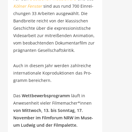
Köl­ner Fens­ter
sind aus rund 700 Ein­rei­
chun­gen 33 Arbei­ten aus­ge­wählt. Die
Band­brei­te reicht von der klas­si­schen
Geschich­te über die expres­sio­nis­ti­sche
Video­ar­beit zur mit­rei­ßen­den Ani­ma­ti­on,
vom beob­ach­ten­den Doku­men­tar­film zur
prä­gnan­ten Gesellschaftskritik.
Auch in die­sem Jahr wer­den zahl­rei­che
inter­na­tio­na­le Kopro­duk­tio­nen das Pro­
gramm bereichern.
Das
Wett­be­werbs­pro­gramm
läuft in
Anwe­sen­heit vie­ler Filmemacher*innen
von Mitt­woch, 13. bis Sonn­tag, 17.
Novem­ber im Film­fo­rum NRW im Muse­
um Lud­wig und der Filmpalette.