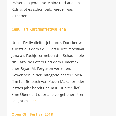
Prä­senz in Jena und Mainz und auch in
Köln gibt es schon bald wie­der was
zu sehen.
Cel­lu l’art Kurz­film­fes­ti­val Jena
Unser Fes­ti­val­lei­ter Johan­nes Dun­cker war
zuletzt auf dem Cel­lu l’art Kurz­film­fes­ti­val
Jena als Fach­ju­ror neben der Schau­spie­le­
rin Caro­li­ne Peters und dem Fil­me­ma­
cher Bryan M. Fer­gu­son ver­tre­ten.
Gewon­nen in der Kate­go­rie bes­ter Spiel­
film hat Retouch von Kaveh Maza­he­ri, der
letz­tes Jahr bereits beim KFFK N°11 lief.
Eine Über­sicht über alle ver­ge­be­nen Prei­
se gibt es
hier
.
Open Ohr Fes­ti­val 2018