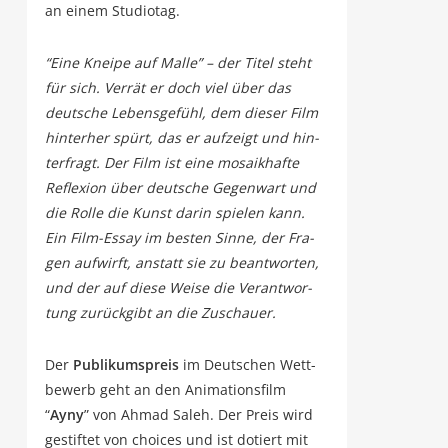
an einem Studiotag.
“Eine Knei­pe auf Mal­le” – der Titel steht
für sich. Ver­rät er doch viel über das
deut­sche Lebens­ge­fühl, dem die­ser Film
hin­ter­her spürt, das er auf­zeigt und hin­
ter­fragt. Der Film ist eine mosa­ik­haf­te
Refle­xi­on über deut­sche Gegen­wart und
die Rol­le die Kunst dar­in spie­len kann.
Ein Film-Essay im bes­ten Sin­ne, der Fra­
gen auf­wirft, anstatt sie zu beant­wor­ten,
und der auf die­se Wei­se die Ver­ant­wor­
tung zurück­gibt an die Zuschauer.
Der
Publi­kums­preis
im Deut­schen Wett­
be­werb geht an den Ani­ma­ti­ons­film
“
Ayny
” von Ahmad Saleh. Der Preis wird
gestif­tet von choices und ist dotiert mit